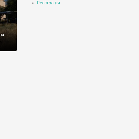
Реєстрація
на
ь
ку
ули
емії