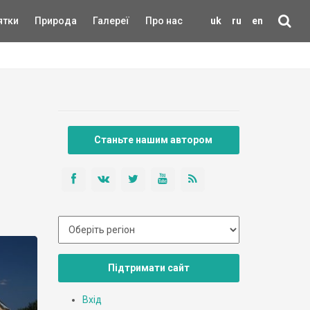
ятки
Природа
Галереї
Про нас
uk
ru
en
Станьте нашим автором
Підтримати сайт
Вхід