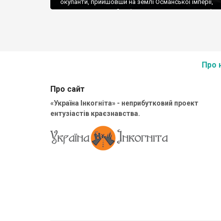
окупанти, прийшовши на землі Османської імперії,
захоплювали ногайські поселення, але про них в іст
документах нічого не фіксувалося, мовляв, це було 
безлюдне поле. Заснував поселення начальник канц
Суворова Іван Куріс. Нащадок козацької старшини,
багаторазовий губернатор різних територій, дуже не
[…]
Про 
Про сайт
«Україна Інкогніта» - неприбутковий проект
ентузіастів краєзнавства.