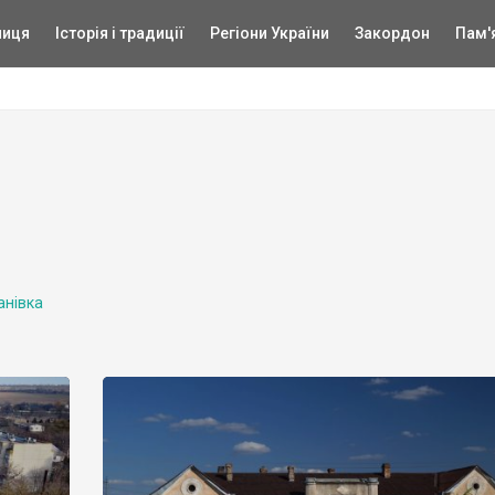
ниця
Історія і традиції
Регіони України
Закордон
Пам'
анівка