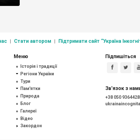
оричних
дике
елярії
бідний
нас
Стати автором
Підтримати сайт “Україна Інкогні
Меню
Підпишіться
Історія і традиції
Регіони України
Тури
Зв'язок з нам
Пам'ятки
Природа
+38 050 9364428
Блог
ukrainaincogni
Галереї
Відео
Закордон