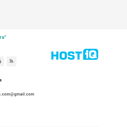
та”
и
ta.com@gmail.com