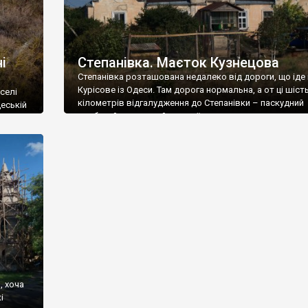
і
Степанівка. Маєток Кузнецова
Степанівка розташована недалеко від дороги, що іде 
Курісове із Одеси. Там дорога нормальна, а от ці шіст
селі
кілометрів відгалудження до Степанівки – паскудний
еській
розбитий шмат, який ми проїхали дурно, адже до маєт
художника Кузнецова нас наввть не підпустили. Там б
ішніх
собаки – доги, нам сказали, що будівля належить Акад
 пожежі
наук, там якась типу обсерваторія. […]
палацу,
, хоча
і