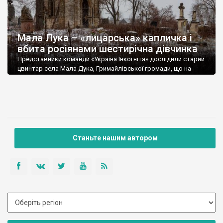
Мала Лука – «лицарська» капличка і
вбита росіянами шестирічна дівчинка
Представники команди «Україна Інкогніта» дослідили старий
цвинтар села Мала Дука, Гримайлівської громади, що на
Тернопільщині. Некрополь унікальний і дуже цікавий. Про
нього і про інші родзинки цього села можна прочитати на
сайті РІСУ. Наразі подаємо більш розширену розповідь про
цей некрополь. Найцікавішим об’єктом тут є капличка-
гробівець знаної на Галичині графської родини Забєльських
гербу Tшаска. Люди […]
Станьте нашим автором