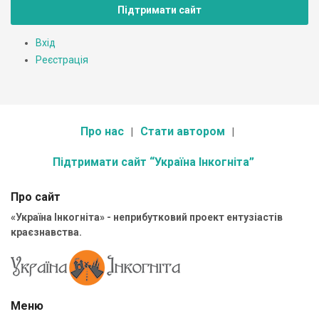
Підтримати сайт
Вхід
Реєстрація
Про нас
Стати автором
Підтримати сайт “Україна Інкогніта”
Про сайт
«Україна Інкогніта» - неприбутковий проект ентузіастів
краєзнавства.
Меню