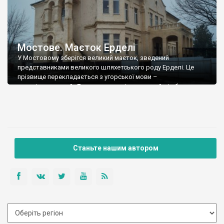
Мостове. Маєток Ерделі
У Мостовому зберігся великий маєток, зведений
представниками великого шляхетського роду Ерделі. Це
прізвище перекладається з угорської мови –
трансільванський. Дивина – трансільванський рід будує
палац в українських степах… Рід Ерделі вступив на службу до
російських монархів у 1755 році – від того часу це російський
дворянський рід. Протягом 1880-1881 років вони будували
новий еклектичний палац, […]
Станьте нашим автором