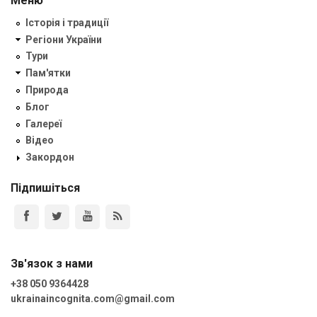
Меню
Історія і традиції
Регіони України
Тури
Пам'ятки
Природа
Блог
Галереї
Відео
Закордон
Підпишіться
Зв'язок з нами
+38 050 9364428
ukrainaincognita.com@gmail.com