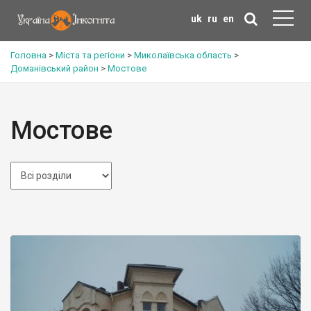
uk
ru
en
Головна
>
Міста та регіони
>
Миколаївська область
>
Доманівський район
>
Мостове
Мостове