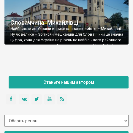
Словаччина. Михайлівці
Найближче до України велике словацьке місто – Михайлівці.
Ну як велике – 36 тисяч мешканців для Словаччини це значна
цифра, хоча для України це рівень не найбільшого районного
центру. І перше, що ми побачили на околицях Михайлівців –
велику кількість циган. Напевне то якраз вихідці із
колишнього срср отаборилися біля міста. Ці табори
збудувала держава, […]
Станьте нашим автором