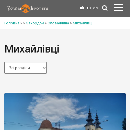
uk
ru
en
Головна
>
>
Закордон
>
Словаччина
>
Михайлівці
Михайлівці