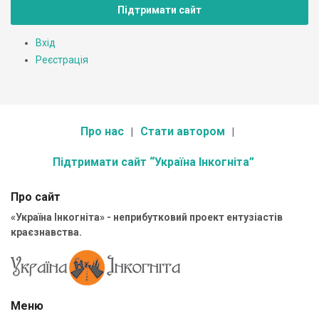
Підтримати сайт
Вхід
Реєстрація
Про нас
Стати автором
Підтримати сайт “Україна Інкогніта”
Про сайт
«Україна Інкогніта» - неприбутковий проект ентузіастів
краєзнавства.
Меню