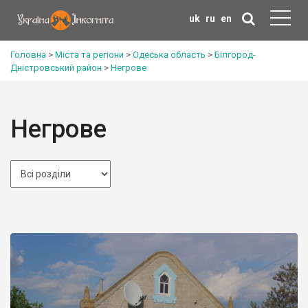
uk
ru
en
Головна
>
Міста та регіони
>
Одеська область
>
Білгород-
Дністровський район
>
Негрове
Негрове