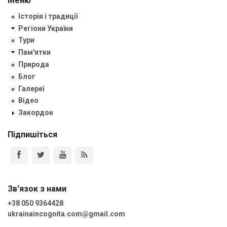
Меню
Історія і традиції
Регіони України
Тури
Пам'ятки
Природа
Блог
Галереї
Відео
Закордон
Підпишіться
Зв'язок з нами
+38 050 9364428
ukrainaincognita.com@gmail.com