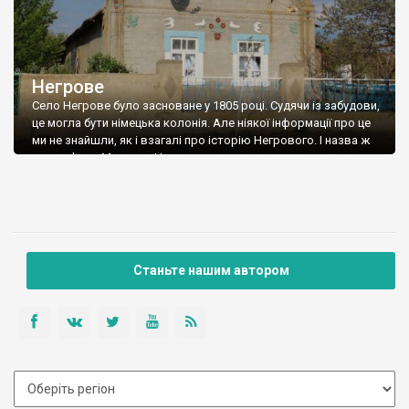
Негрове
Село Негрове було засноване у 1805 році. Судячи із забудови,
це могла бути німецька колонія. Але ніякої інформації про це
ми не знайшли, як і взагалі про історію Негрового. І назва ж
така… Фото Максима Назаренка.
Станьте нашим автором