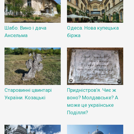
Шабо. Вино і дача
Одеса. Нова купецька
Ансельма
біржа
Старовинні цвинтарі
Придністров’я. Чиє ж
України. Козацькі
воно? Молдавське? А
може це українське
Поділля?