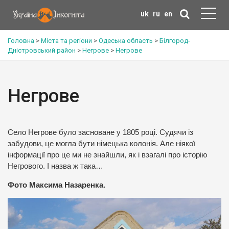
uk
ru
en
Головна
>
Міста та регіони
>
Одеська область
>
Білгород-
Дністровський район
>
Негрове
>
Негрове
Негрове
Село Негрове було засноване у 1805 році. Судячи із
забудови, це могла бути німецька колонія. Але ніякої
інформації про це ми не знайшли, як і взагалі про історію
Негрового. І назва ж така…
Фото Максима Назаренка.