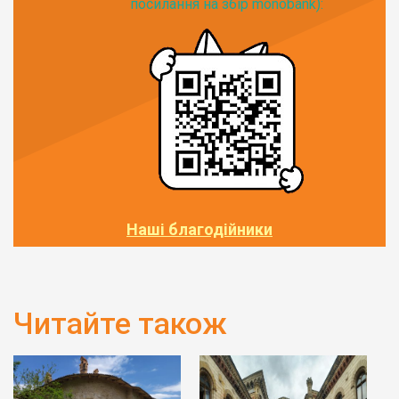
посилання на збір monobank):
Наші благодійники
Читайте також