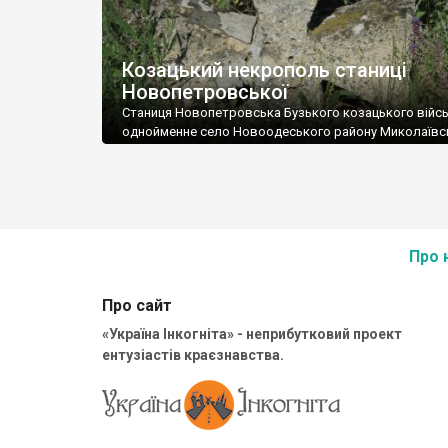
Козацький некрополь станиці
Новопетровської
Станиця Новопетровська Бузького козацького військ
однойменне село Новоодеського району Миколаївс
області). Місто, яке не відбулося. У 80-ті роки XVІІІ с
згадується як містечко. Перша столиця Бузького
козацького війська. Відтоді у селі збереглося дуже 
пам’яток. Хіба що хрести на найстарішому з-поміж т
сільських кладовищ. Є серед них і цікавий пам’ятник
на лицьовому боці якої […]
Про 
Про сайт
«Україна Інкогніта» - неприбутковий проект
ентузіастів краєзнавства.