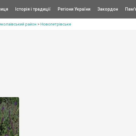
ниця
Історія і традиції
Регіони України
Закордон
Пам'
иколаївський район
>
Новопетрівське