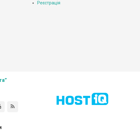
Реєстрація
та”
и