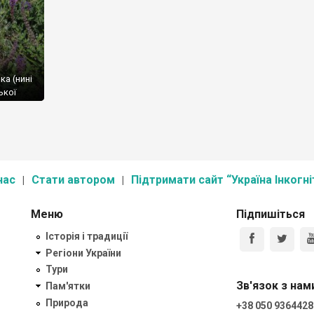
а (нині
ької
толіття
мало
рьох
-стела,
нас
Стати автором
Підтримати сайт “Україна Інкогні
Меню
Підпишіться
Історія і традиції
Регіони України
Тури
Зв'язок з нам
Пам'ятки
Природа
+38 050 9364428