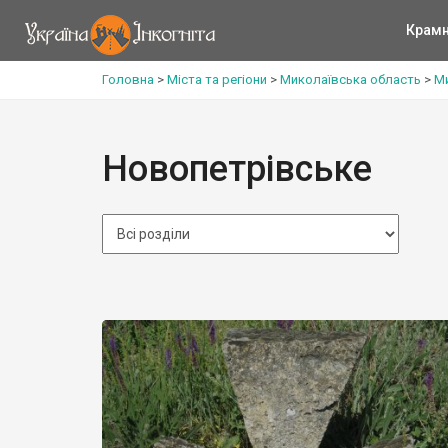
Крам
Головна
>
Міста та регіони
>
Миколаївська область
>
М
Новопетрівське