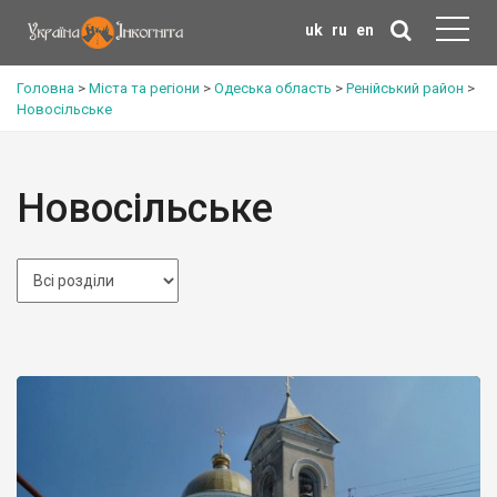
uk
ru
en
Головна
>
Міста та регіони
>
Одеська область
>
Ренійський район
>
Новосільське
Новосільське