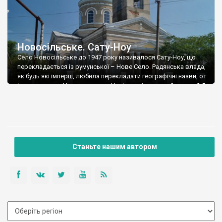
Новосільське. Сату-Ноу
Село Новосільське до 1947 року називалося Сату-Ноу, що
перекладається із румунської – Нове Село. Радянська влада,
як будь які імперці, любила перекладати географічні назви, от
і переклала на Новосєльскоє. Нині в селі мешкає близько 3,5
тисяч осіб, із них 92% – етнічні румуни, які називають рідною
мовою – румунську. Як і будь який населений пункт […]
Станьте нашим автором