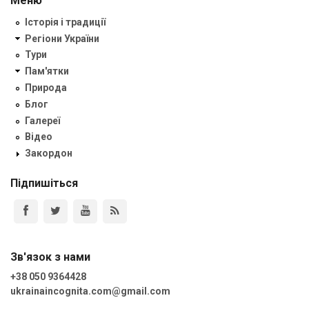
Меню
Історія і традиції
Регіони України
Тури
Пам'ятки
Природа
Блог
Галереї
Відео
Закордон
Підпишіться
Зв'язок з нами
+38 050 9364428
ukrainaincognita.com@gmail.com