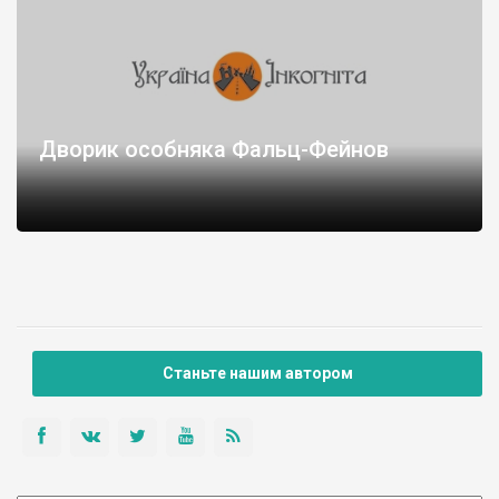
Дворик особняка Фальц-Фейнов
Фотографии нельзя назвать удачными из-за того, что
деревья мешают фотографировать.
С левой стороны дворика само здание особняка. Надстроен
Станьте нашим автором
третий этаж, сделан балкон.