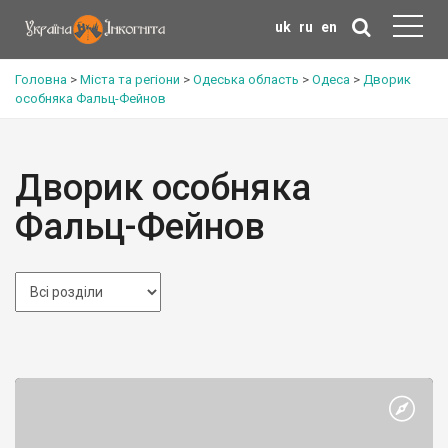
uk
ru
en
Головна
>
Міста та регіони
>
Одеська область
>
Одеса
>
Дворик
особняка Фальц-Фейнов
Дворик особняка
Фальц-Фейнов