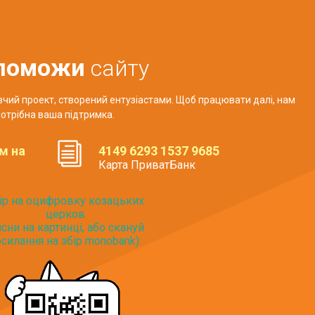
поможи
сайту
авчий проект, створений ентузіастами. Щоб працювати далі, нам
отрібна ваша підтримка.
м на
4149 6293 1537 9685
Карта ПриватБанк
ір на оцифровку козацьких
церков
исни на картинці, або скануй
силання на збір monobank):