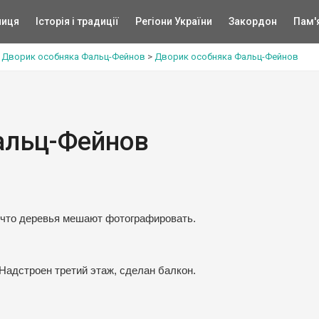
ниця
Історія і традиції
Регіони України
Закордон
Пам'
>
Дворик особняка Фальц-Фейнов
>
Дворик особняка Фальц-Фейнов
альц-Фейнов
, что деревья мешают фотографировать.
Надстроен третий этаж, сделан балкон.