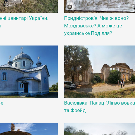
ні цвинтарі України.
Придністров’я. Чиє ж воно?
і
Молдавське? А може це
українське Поділля?
ве
Василівка. Палац “Лігво вовка
та Фрейд