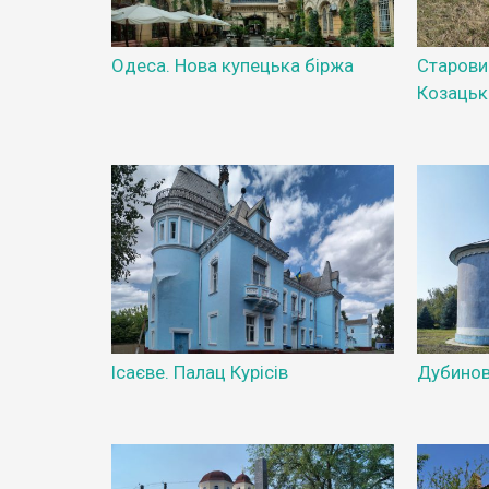
Одеса. Нова купецька біржа
Старовин
Козацьк
Ісаєве. Палац Курісів
Дубино