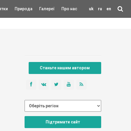
ятки
Природа
Галереї
Про нас
uk
ru
en
Станьте нашим автором
Підтримати сайт