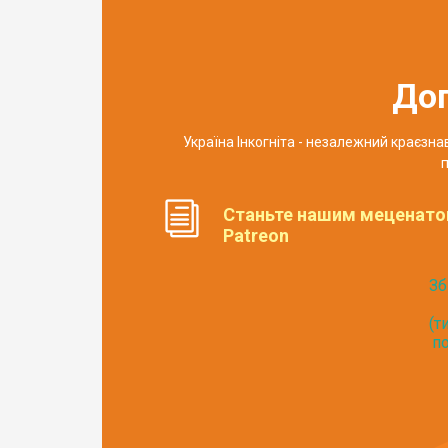
До
Україна Інкогніта - незалежний краєзн
п
Станьте нашим меценато
Patreon
Зб
(т
по