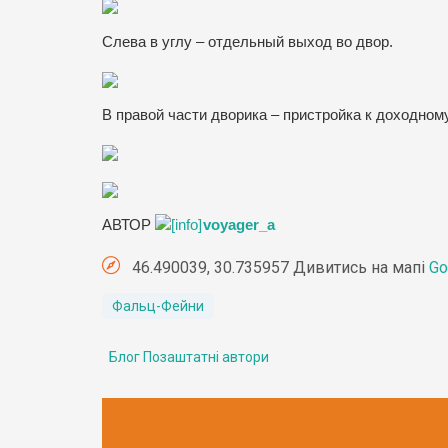
Слева в углу – отдельный выход во двор.
В правой части дворика – пристройка к доходно
АВТОР
voyager_a
46.490039, 30.735957 Дивитись на мапі
Go
Фальц-Фейни
Блог Позаштатні автори