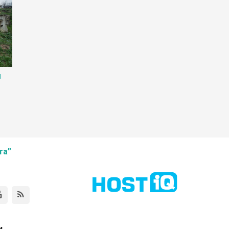
й
та”
и