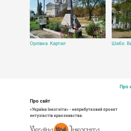
Орлівка. Картал
Шабо. В
Про 
Про сайт
«Україна Інкогніта» - неприбутковий проект
ентузіастів краєзнавства.