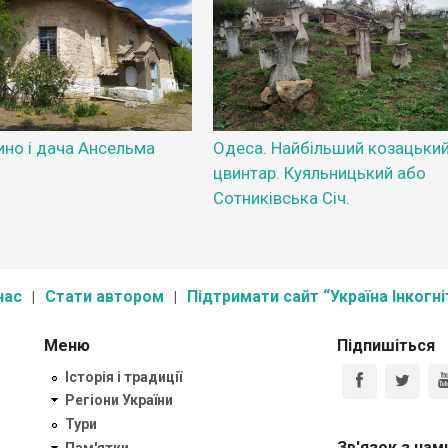
ино і дача Ансельма
Одеса. Найбільший козацьки
цвинтар. Куяльницький або
Сотниківська Січ.
нас
Стати автором
Підтримати сайт “Україна Інкогні
Меню
Підпишіться
Історія і традиції
Регіони України
Тури
Зв'язок з нам