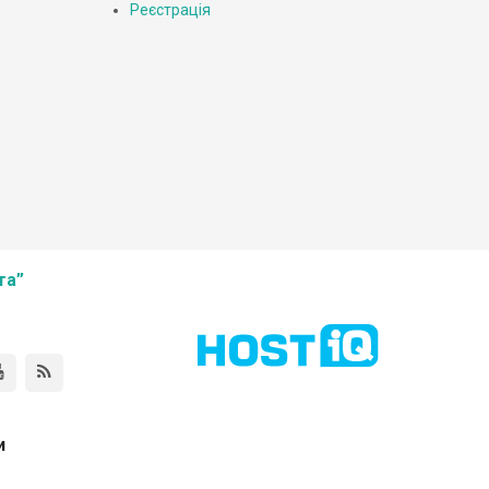
Реєстрація
та”
и