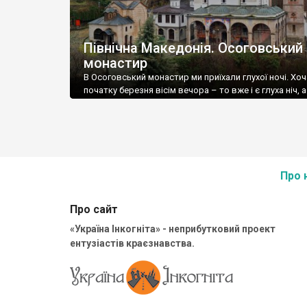
Північна Македонія. Осоговський
монастир
В Осоговський монастир ми приїхали глухої ночі. Хоч
початку березня вісім вечора – то вже і є глуха ніч, 
гірські серпантини і страшна злива – водію (читай ме
позаздриш. Але затишний і привітний монастирськи
готель, а ще більше – монастирський ресторан, із
прекрасною вечерею – моментально розвіяли усі п
думки. А […]
Про 
Про сайт
«Україна Інкогніта» - неприбутковий проект
ентузіастів краєзнавства.