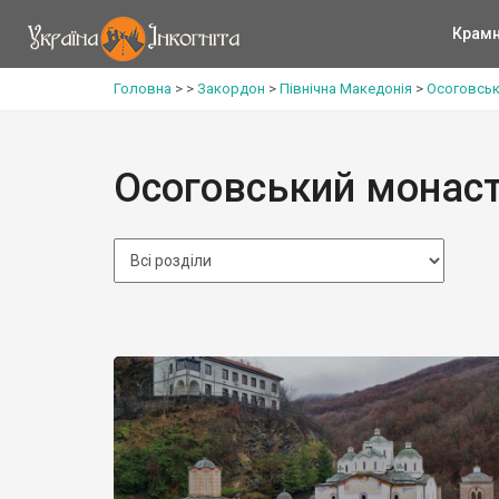
Крам
Головна
>
>
Закордон
>
Північна Македонія
>
Осоговськ
Осоговський монас