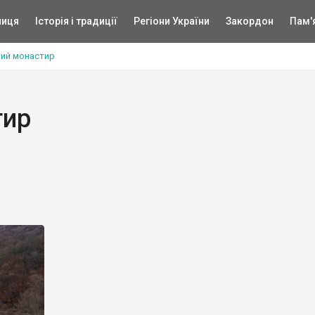
ниця
Історія і традиції
Регіони України
Закордон
Пам'
ий монастир
тир