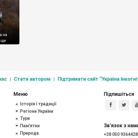
а на
а ще
ні) не
й
охмурі
нас
Стати автором
Підтримати сайт “Україна Інкогні
Меню
Підпишіться
Історія і традиції
Регіони України
Тури
Зв'язок з нам
Пам'ятки
Природа
+38 050 9364428