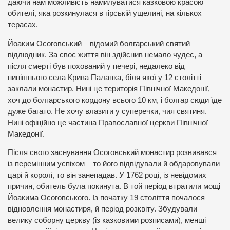
даючи нам можливість намилуватися казковою красою
обителі, яка розкинулася в гірській ущелині, на кількох
терасах.
Йоаким Осоговський – відомий болгарський святий
відлюдник. За своє життя він здійснив немало чудес, а
після смерті був похований у печері, недалеко від
нинішнього села Крива Паланка, біля якої у 12 столітті
заклали монастир. Нині це територія Північної Македонії,
хоч до болгарського кордону всього 10 км, і болгар сюди їде
дуже багато. Не хочу влазити у суперечки, чия святиня.
Нині офіційно це частина Православної церкви Північної
Македонії.
Після свого заснування Осоговський монастир розвивався
із перемінним успіхом – то його відвідували й обдаровували
царі й королі, то він занепадав. У 1762 році, із невідомих
причин, обитель була покинута. В той період втратили мощі
Йоакима Осоговського. Із початку 19 століття почалося
відновлення монастиря, й період розквіту. Збудували
велику соборну церкву (із казковими розписами), менші