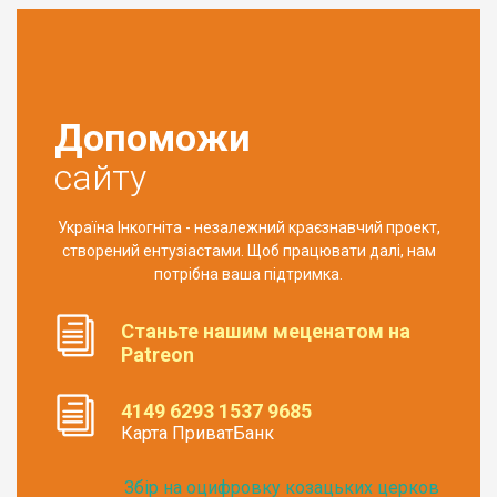
Допоможи
сайту
Україна Інкогніта - незалежний краєзнавчий проект,
створений ентузіастами. Щоб працювати далі, нам
потрібна ваша підтримка.
Станьте нашим меценатом на
Patreon
4149 6293 1537 9685
Карта ПриватБанк
Збір на оцифровку козацьких церков