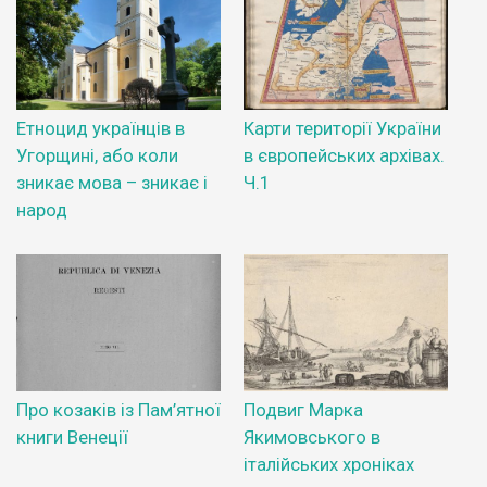
Етноцид українців в
Карти території України
Угорщині, або коли
в європейських архівах.
зникає мова – зникає і
Ч.1
народ
Про козаків із Пам’ятної
Подвиг Марка
книги Венеції
Якимовського в
італійських хроніках