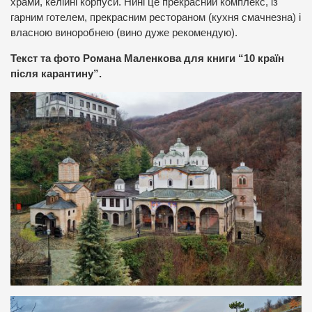
храми, келійні корпуси. Нині це прекрасний комплекс, із
гарним готелем, прекрасним рестораном (кухня смачнезна) і
власною виноробнею (вино дуже рекомендую).
Текст та фото Романа Маленкова для книги “10 країн
після карантину”.