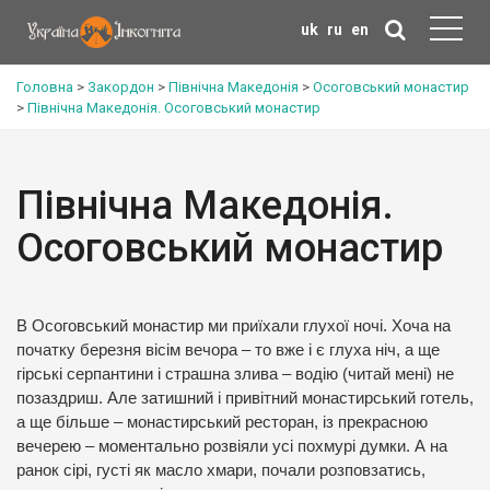
uk
ru
en
Головна
>
Закордон
>
Північна Македонія
>
Осоговський монастир
>
Північна Македонія. Осоговський монастир
Північна Македонія.
Осоговський монастир
В Осоговський монастир ми приїхали глухої ночі. Хоча на
початку березня вісім вечора – то вже і є глуха ніч, а ще
гірські серпантини і страшна злива – водію (читай мені) не
позаздриш. Але затишний і привітний монастирський готель,
а ще більше – монастирський ресторан, із прекрасною
вечерею – моментально розвіяли усі похмурі думки. А на
ранок сірі, густі як масло хмари, почали розповзатись,