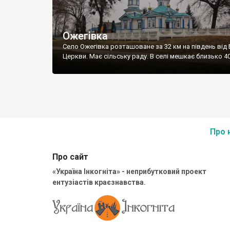
Ожегівка
Село Ожегівка розташоване за 32 км на південь від 
Церкви. Має сільську раду. В селі мешкає близько 40
Про 
Про сайт
«Україна Інкогніта» - неприбутковий проект
ентузіастів краєзнавства.