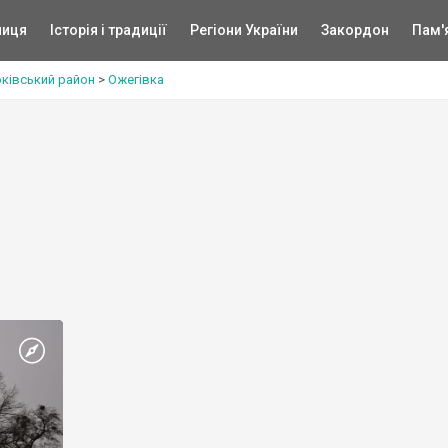
ниця
Історія і традиції
Регіони України
Закордон
Пам'
рківський район
>
Ожегівка