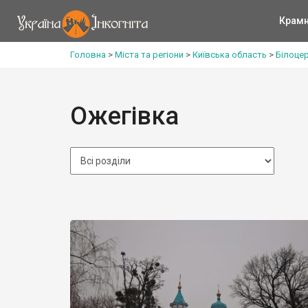
Крам
Головна
>
Міста та регіони
>
Київська область
>
Білоце
Ожегівка