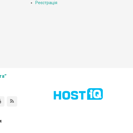
Реєстрація
та”
и