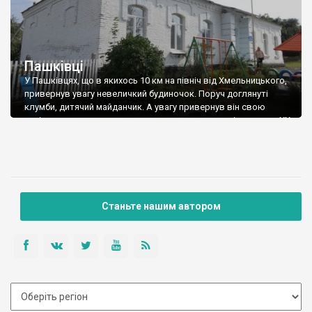
Пашківці
У Пашківцях, що в якихось 10 км на північ від Хмельницького,
привернув увагу невеличкий будиночок. Поруч доглянуті
клумби, дитячий майданчик. А увагу привернув він свою
архітектурою, досить типовою для земських шкіл початку ХХ
ст. Пізніше дізнались, що дійсно, у Пашківцях, в 1909-1910 рр.
було побудовано земську двокомплектну школу.
Ймовірність, що це саме ця будівля – […]
Станьте нашим автором