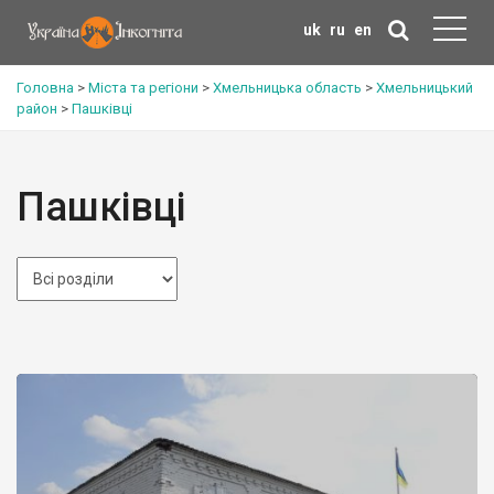
uk
ru
en
Головна
>
Міста та регіони
>
Хмельницька область
>
Хмельницький
район
>
Пашківці
Пашківці