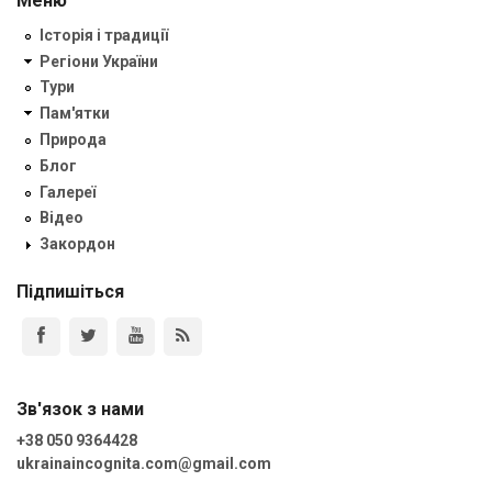
Меню
Історія і традиції
Регіони України
Тури
Пам'ятки
Природа
Блог
Галереї
Відео
Закордон
Підпишіться
Зв'язок з нами
+38 050 9364428
ukrainaincognita.com@gmail.com