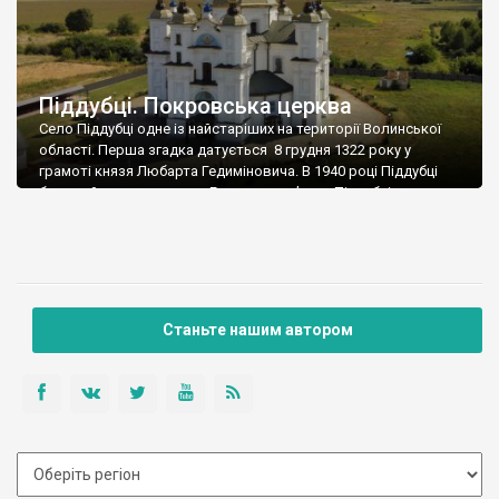
Піддубці. Покровська церква
Село Піддубці одне із найстаріших на території Волинської
області. Перша згадка датується 8 грудня 1322 року у
грамоті князя Любарта Гедиміновича. В 1940 році Піддубці
були районним центром. Головна пам’ятка Піддубців –
шедевральна Покровська церква. Ось як про неї пише
Вікіпедія: Церква Святої Покрови XVIII ст. є одним із
найцікавіших взірців барокової архітектури на Волині. […]
Станьте нашим автором