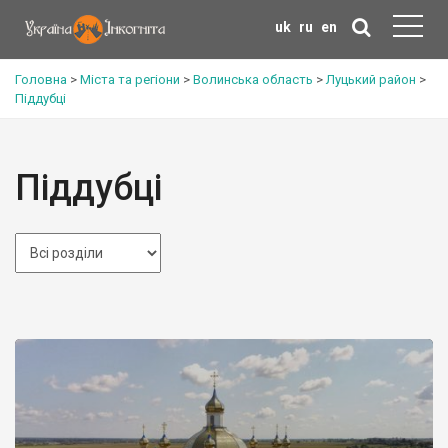
uk
ru
en
Головна
>
Міста та регіони
>
Волинська область
>
Луцький район
>
Піддубці
Піддубці