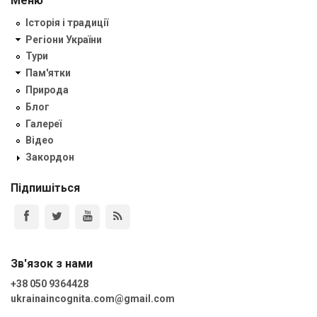
Меню
Історія і традиції
Регіони України
Тури
Пам'ятки
Природа
Блог
Галереї
Відео
Закордон
Підпишіться
Зв'язок з нами
+38 050 9364428
ukrainaincognita.com@gmail.com