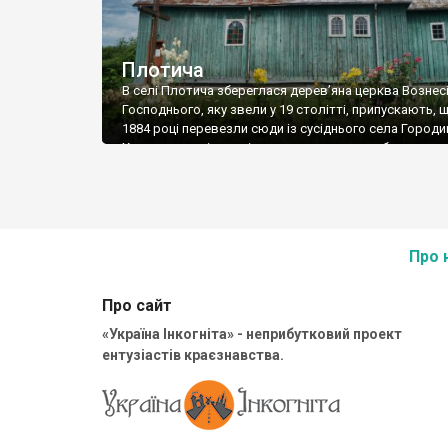
Плотича
В селі Плотича збереглася дерев’яна церква Вознес
Господнього, яку звели у 19 столітті, припускають, що 
1884 році перевезли сюди із сусіднього села Городи
Хоча в мережі зустрічаються пости, де побудову хр
датують 17 століттям – хатній тип і всяке таке. Але
не виглядає аж такою старою. За архітектурою вон
досить проста, […]
Про 
Про сайт
«Україна Інкогніта» - неприбутковий проект
ентузіастів краєзнавства.