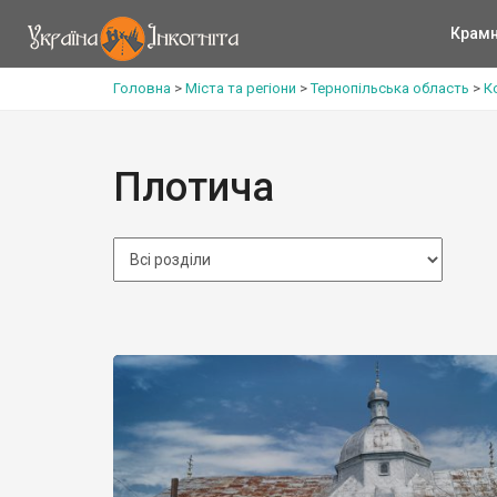
Крам
Головна
>
Міста та регіони
>
Тернопільська область
>
К
Плотича