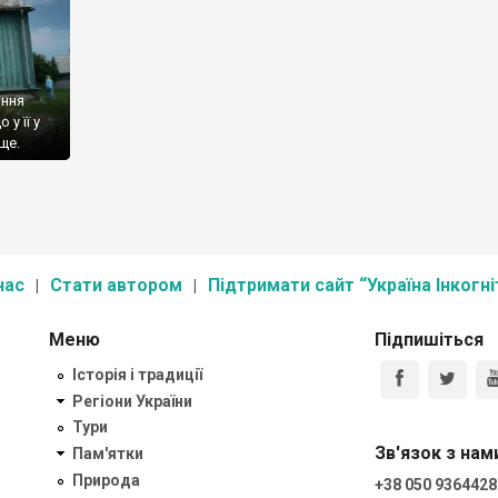
іння
у її у
ще.
аму
 церква
а
нас
Стати автором
Підтримати сайт “Україна Інкогні
Меню
Підпишіться
Історія і традиції
Регіони України
Тури
Зв'язок з нам
Пам'ятки
Природа
+38 050 9364428