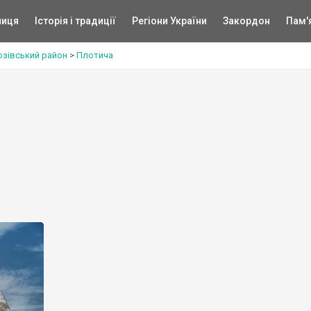
ниця
Історія і традиції
Регіони України
Закордон
Пам'
озівський район
>
Плотича