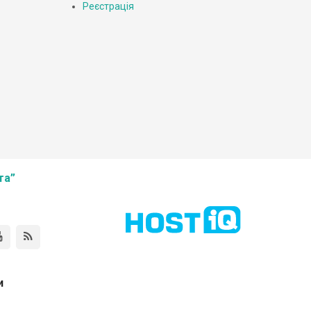
Реєстрація
та”
и