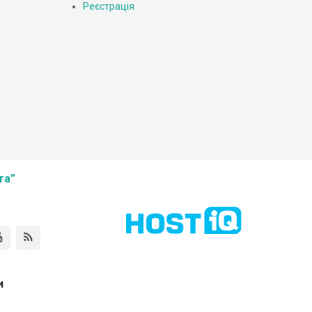
Реєстрація
та”
и