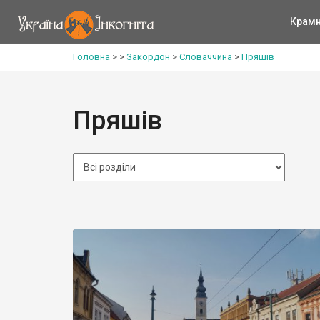
Крам
Головна
>
>
Закордон
>
Словаччина
>
Пряшів
Пряшів