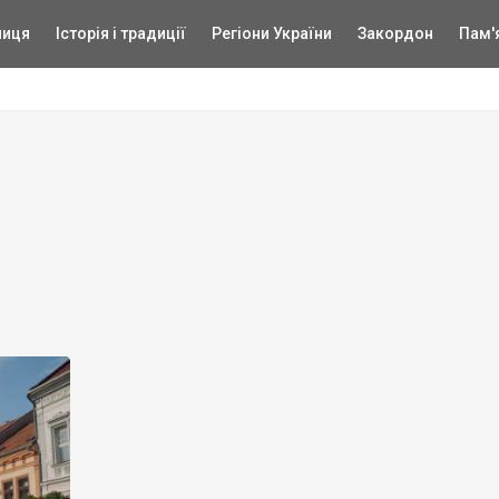
ниця
Історія і традиції
Регіони України
Закордон
Пам'