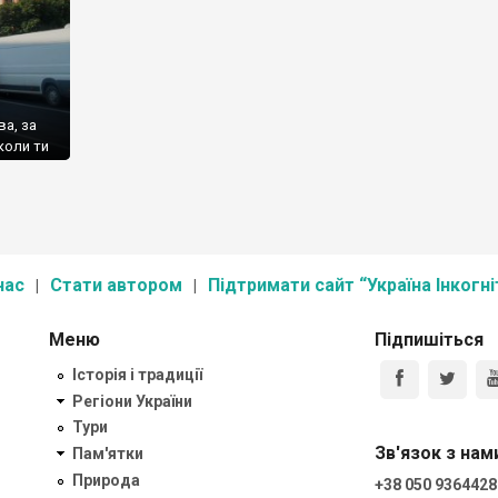
ва, за
коли ти
їдеш
ові
лянули
[…]
нас
Стати автором
Підтримати сайт “Україна Інкогні
Меню
Підпишіться
Історія і традиції
Регіони України
Тури
Зв'язок з нам
Пам'ятки
Природа
+38 050 9364428