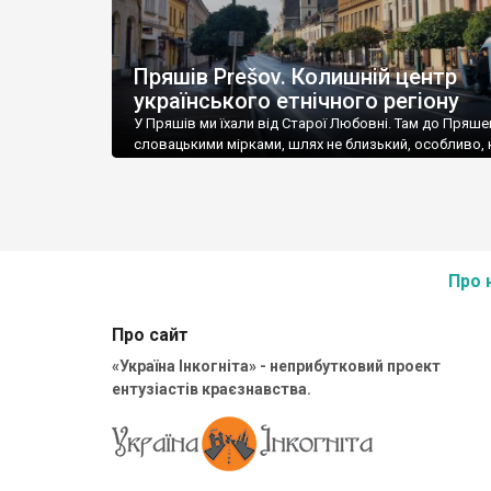
Пряшів Prešov. Колишній центр
українського етнічного регіону
У Пряшів ми їхали від Старої Любовні. Там до Пряше
словацькими мірками, шлях не близький, особливо, 
не знаєш де купити віньєту, для виїзду на автобан, і 
через села і гори, такими серпантинами, що аж у гол
паморочиться. Щоправда, дорогою на Пряшів ми ог
ще немало цікавого – прекрасне місто Кежмарок, та 
Про 
Про сайт
«Україна Інкогніта» - неприбутковий проект
ентузіастів краєзнавства.