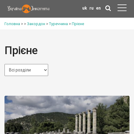
uk
ru
en
Головна
>
>
Закордон
>
Туреччина
>
Прієне
Прієне