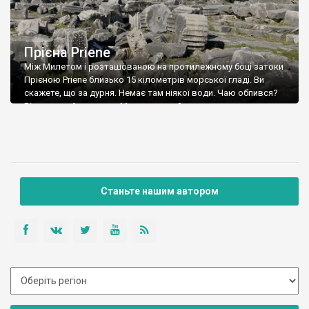
Прієна Priene
Між Милетом і розташованою на протилежному боці затоки
Прієною Priene близько 15 кілометрів морської гладі. Ви
скажете, що за дурня. Немає там ніякої води. Чаю обпився?
Вірно, а от Александр Македонський ще встиг застати
Прієну, що стояла на березі моря, закохався в неї і навіть
інвестував кошти в її розвиток. Але римлянам пощастило
менше. Коли […]
Станьте нашим автором