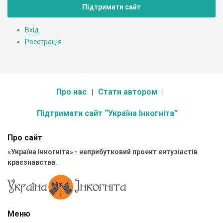
Підтримати сайт
Вхід
Реєстрація
Про нас
Стати автором
Підтримати сайт “Україна Інкогніта”
Про сайт
«Україна Інкогніта» - неприбутковий проект ентузіастів
краєзнавства.
Меню