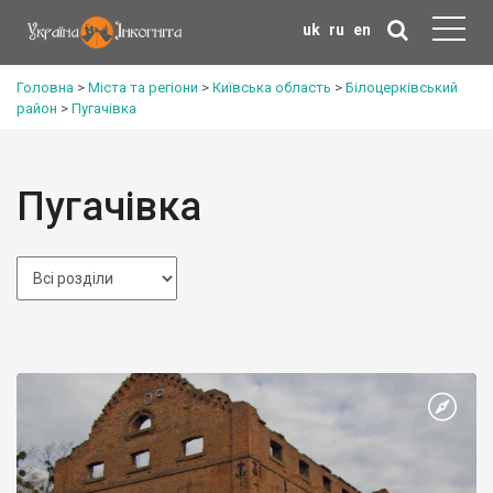
uk
ru
en
Головна
>
Міста та регіони
>
Київська область
>
Білоцерківський
район
>
Пугачівка
Пугачівка