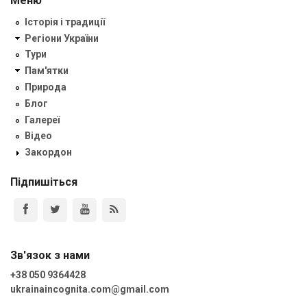
Меню
Історія і традиції
Регіони України
Тури
Пам'ятки
Природа
Блог
Галереї
Відео
Закордон
Підпишіться
Зв'язок з нами
+38 050 9364428
ukrainaincognita.com@gmail.com