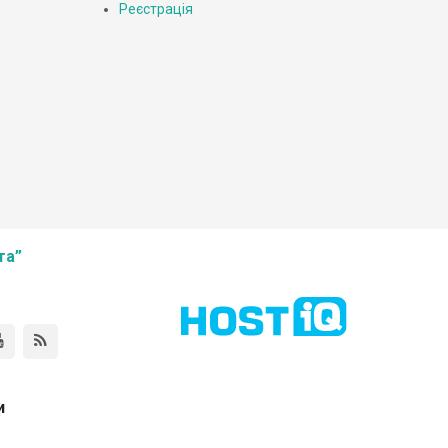
Реєстрація
та”
и