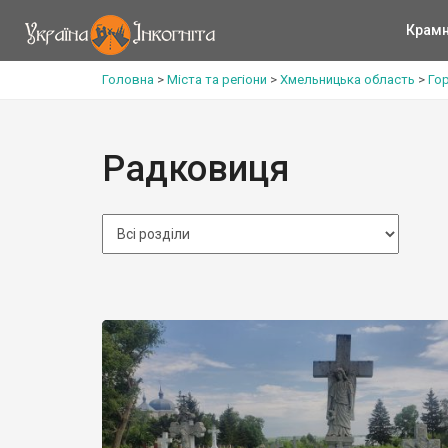
Крам
Головна
>
Міста та регіони
>
Хмельницька область
>
Го
Радковиця