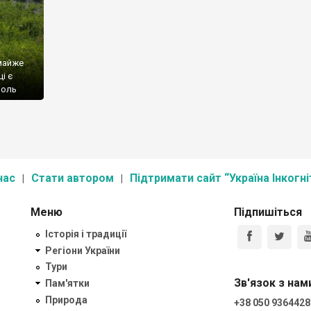
 майже
і є
поль
 не
і на
коли
]
нас
Стати автором
Підтримати сайт “Україна Інкогні
Меню
Підпишіться
Історія і традиції
Регіони України
Тури
Зв'язок з нам
Пам'ятки
Природа
+38 050 9364428