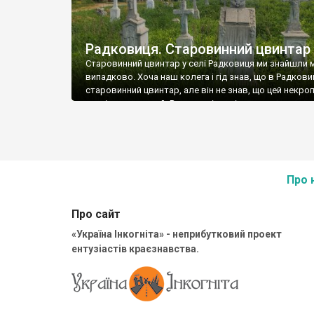
Радковиця. Старовинний цвинтар
Старовинний цвинтар у селі Радковиця ми знайшли
випадково. Хоча наш колега і гід знав, що в Радковиц
старовинний цвинтар, але він не знав, що цей некро
настільки великий. Випадкові знахідки вражають чи
найсильніше. Особливо, якщо цвинтар дуже великий 
ньому збереглися сотні чудових кам’яних хрестів, ін
справжніх витворів мистецтва. На радковицькому […
Про 
Про сайт
«Україна Інкогніта» - неприбутковий проект
ентузіастів краєзнавства.