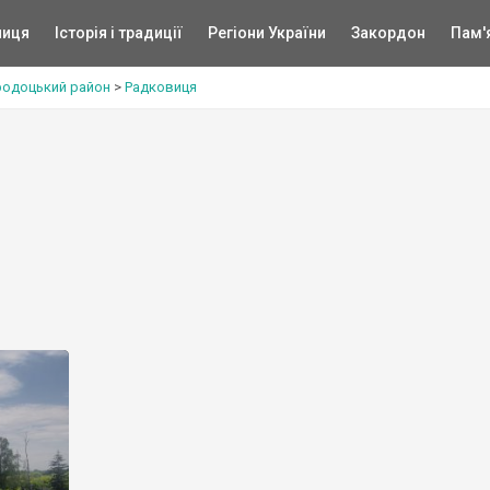
ниця
Історія і традиції
Регіони України
Закордон
Пам'
родоцький район
>
Радковиця