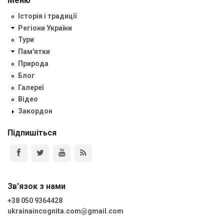
Меню
Історія і традиції
Регіони України
Тури
Пам'ятки
Природа
Блог
Галереї
Відео
Закордон
Підпишіться
Зв'язок з нами
+38 050 9364428
ukrainaincognita.com@gmail.com