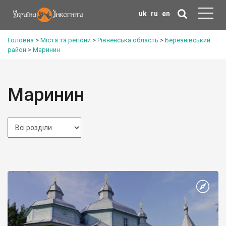
uk
ru
en
Головна
>
Міста та регіони
>
Рівненська область
>
Березнівський
район
>
Маринин
Маринин