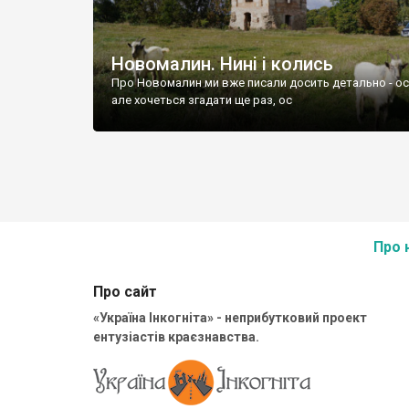
Новомалин. Нині і колись
Про Новомалин ми вже писали досить детально - ось
але хочеться згадати ще раз, ос
Про 
Про сайт
«Україна Інкогніта» - неприбутковий проект
ентузіастів краєзнавства.