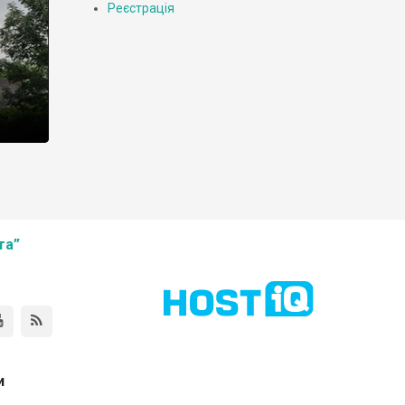
Реєстрація
та”
и