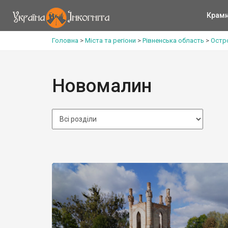
Крам
Головна
>
Міста та регіони
>
Рівненська область
>
Остр
Новомалин