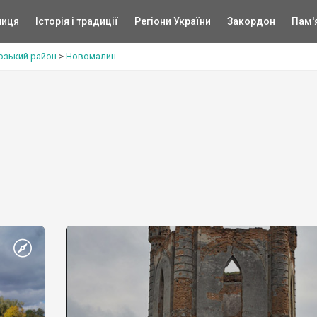
ниця
Історія і традиції
Регіони України
Закордон
Пам'
озький район
>
Новомалин