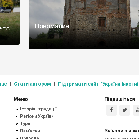
Новомалин
 тут,
нас
Стати автором
Підтримати сайт “Україна Інкогні
Меню
Підпишіться
Історія і традиції
Регіони України
Тури
Зв'язок з нам
Пам'ятки
Природа