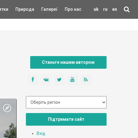
ятки
Природа
Галереї
Про нас
uk
ru
en
Станьте нашим автором
Підтримати сайт
Вхід