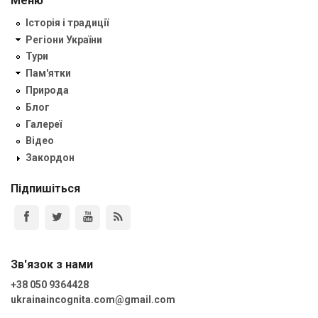
Меню
Історія і традиції
Регіони України
Тури
Пам'ятки
Природа
Блог
Галереї
Відео
Закордон
Підпишіться
Зв'язок з нами
+38 050 9364428
ukrainaincognita.com@gmail.com