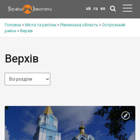
uk
ru
en
Головна
>
Міста та регіони
>
Рівненська область
>
Острозький
район
>
Верхів
Верхів