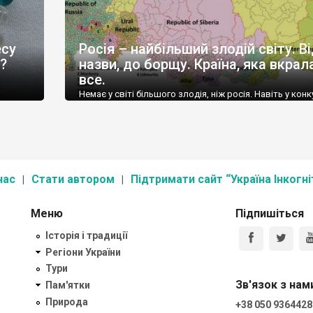
есу
Росія – найбільший злодій світу. В
?
назви, до борщу. Країна, яка вкрал
все.
,
Немає у світі більшого злодія, ніж росія. Навіть у конк
Ще у
на головного злодія світу, росія буде брати участь по
авного
конкурсом – такої вагової категорії більше немає у сві
ефактів
щоб тягатись із московією. Росія вкрала землю.
єкту
Елементарна логіка підказує, що такі гігантські розмір
го».
– результат багатовікових завоювань. Починаючи ві
ти та
територій, на яких лежить москва, і […]
нас
Стати автором
Підтримати сайт “Україна Інкогні
Меню
Підпишіться
Історія і традиції
Регіони України
Тури
Зв'язок з нам
Пам'ятки
Природа
+38 050 9364428