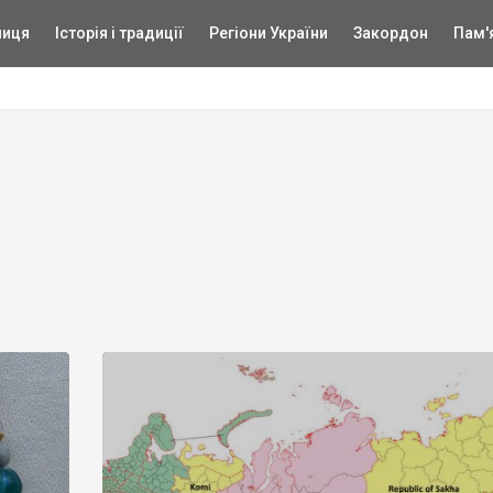
ниця
Історія і традиції
Регіони України
Закордон
Пам'