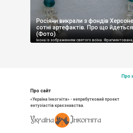
Росіяни викрали з фондів Херсон
сотні артефактів. Про що йдеться
(Фото)
Ікона із зображенням святого воїна. Фрагментована
втрачена нижня частина. Стеатит. XI-XII ст. Візантія. 
травні російські окупанти вивезли з Криму до держ
музею «Новгородський музей-заповідник» сотні арт
візантійської доби. Раритети викрадені з фондів об’
культурної спадщини ЮНЕСКО «Херсонеса Таврійсько
Офіційно – на виставку «Золото Візантії», але експер
Про 
влада в Україні вважають це лише […]
Про сайт
«Україна Інкогніта» - неприбутковий проект
ентузіастів краєзнавства.