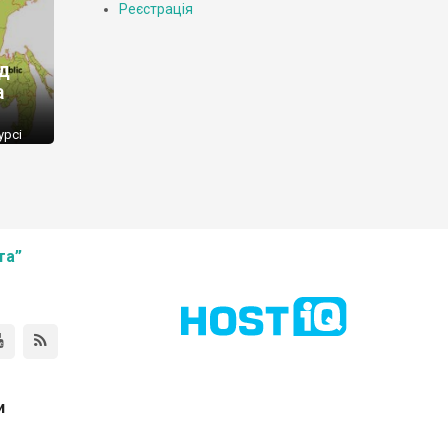
Реєстрація
ід
а
урсі
за
ті,
и росії
д
та”
и