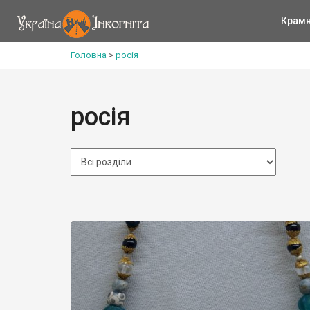
Крам
Головна
>
росія
росія