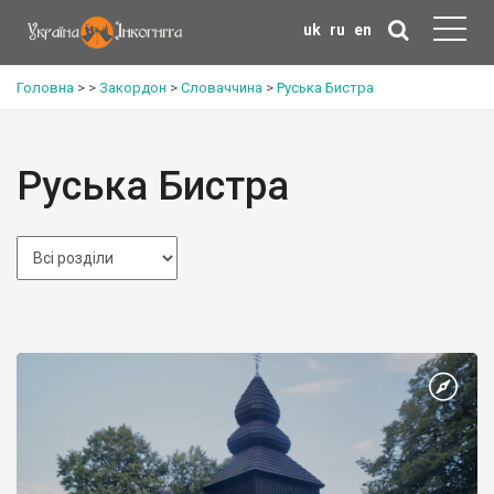
uk
ru
en
Головна
>
>
Закордон
>
Словаччина
>
Руська Бистра
Руська Бистра