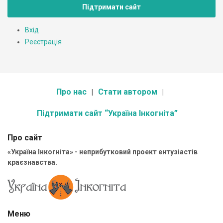
Підтримати сайт
Вхід
Реєстрація
Про нас
Стати автором
Підтримати сайт “Україна Інкогніта”
Про сайт
«Україна Інкогніта» - неприбутковий проект ентузіастів
краєзнавства.
Меню