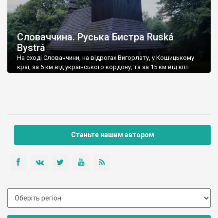
Словаччина. Руська Бистра Ruská
Bystrá
На сході Словаччини, на відрогах Вигорлату, у Кошицькому
краї, за 5 км від українського кордону, та за 15 км від кпп
Убля, розташоване село Руська Бистра Ruská Bystrá.
Станьте нашим автором