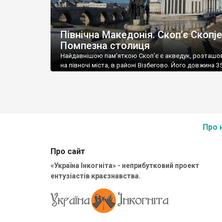
Північна Македонія. Скоп’є Скопје
Помпезна столиця
Найдавнішою пам’яткою Скоп’є є акведук, розташо
на півночі міста, в районі Візбегово. Його довжина 3
метрів, а висота – 16. Складається із 55 арок, побу
невідомо ким. Вчені ще й досі не можуть дати точної
відповіді – хто його спорудив. Існує три теорії: римл
візантійці, османи – кожна із цих імперій тривалий ч
панувала у […]
Про 
Про сайт
«Україна Інкогніта» - неприбутковий проект
ентузіастів краєзнавства.