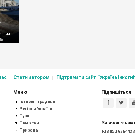
.
ваний
56
дованих
яни,
ас
нас
Стати автором
Підтримати сайт “Україна Інкогні
Меню
Підпишіться
Історія і традиції
Регіони України
Тури
Зв'язок з нам
Пам'ятки
Природа
+38 050 9364428