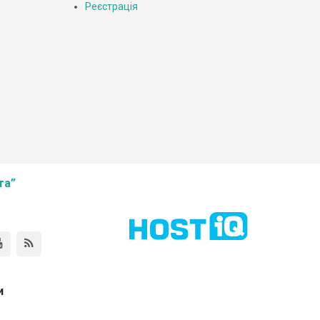
Реєстрація
та”
и