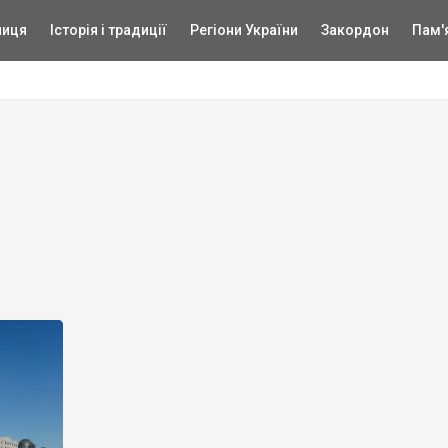
ниця
Історія і традиції
Регіони України
Закордон
Пам'