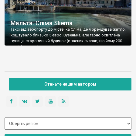
Мальта. Сліма Sliema
Таксі від аеропорту до містечка Сліма, де я орендував житло,
коштувало близько 5 євро. Вузенька, але гарно освітлена
вулиця, старовинний будинок (власник сказав, що йому 200
років), сучасні апартаменти, із окремою кухнею та терасою
(це я так назвав шматок глухого внутрішнього дворику) –
красота. Єдиною незручністю, спочатку здався, дуже
низький прохід із спальні у ванну […]
Станьте нашим автором