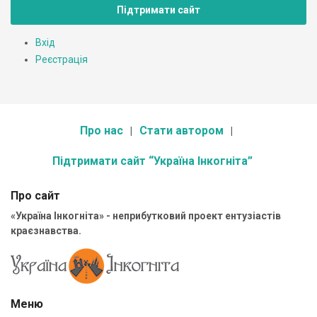
Підтримати сайт
Вхід
Реєстрація
Про нас
Стати автором
Підтримати сайт “Україна Інкогніта”
Про сайт
«Україна Інкогніта» - неприбутковий проект ентузіастів
краєзнавства.
Меню