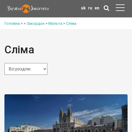
uk
ru
en
Головна
>
>
Закордон
>
Мальта
>
Сліма
Сліма