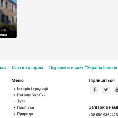
кола,
вона
Степок
ьких
ам поки
а, і
хто […]
нас
Стати автором
Підтримати сайт “Україна Інкогні
Меню
Підпишіться
Історія і традиції
Регіони України
Тури
Зв'язок з нам
Пам'ятки
Природа
+38 050 9364428