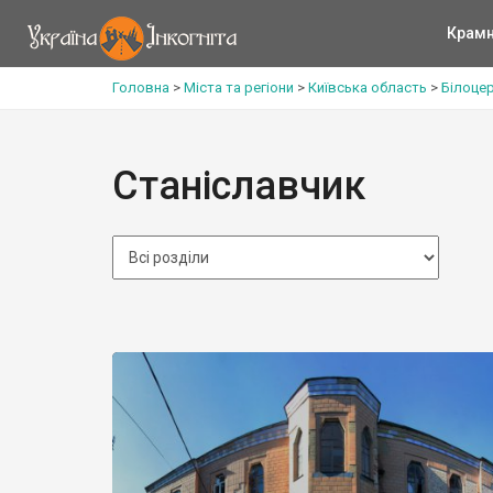
Крам
Головна
>
Міста та регіони
>
Київська область
>
Білоце
Станіславчик