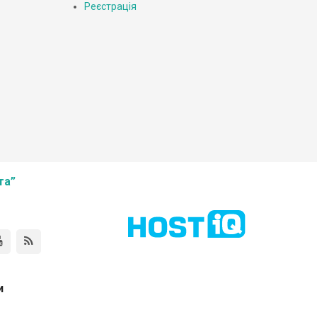
Реєстрація
та”
и