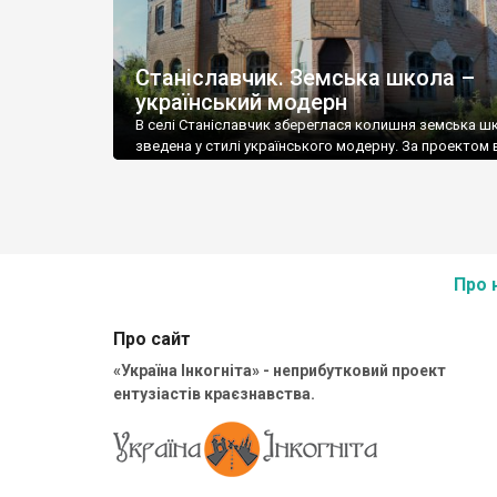
Станіславчик. Земська школа –
український модерн
В селі Станіславчик збереглася колишня земська ш
зведена у стилі українського модерну. За проектом 
схожа на чудову школу у Горошкові. Як і школи сіл 
та Баштечки, вона відносилася колись до міністерс
училищ Таращанського повіту. Хто їх проектував – н
невідомо. Дослідники називають і Сластіона, і Дяченк
Даміловського. Але документальних підтверджень ні
Про 
Про сайт
«Україна Інкогніта» - неприбутковий проект
ентузіастів краєзнавства.