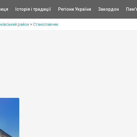
ниця
Історія і традиції
Регіони України
Закордон
Пам'
рківський район
>
Станіславчик