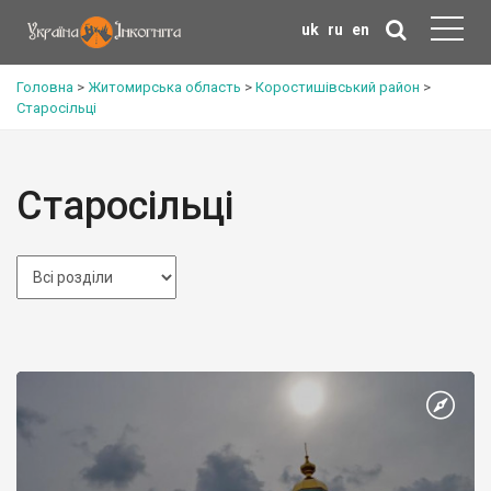
uk
ru
en
Головна
>
Житомирська область
>
Коростишівський район
>
Старосільці
Старосільці