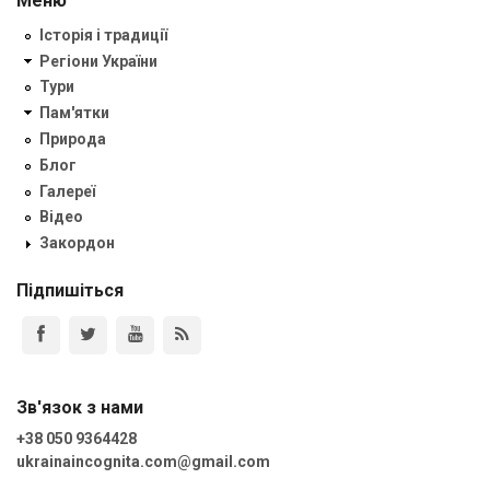
Меню
Історія і традиції
Регіони України
Тури
Пам'ятки
Природа
Блог
Галереї
Відео
Закордон
Підпишіться
Зв'язок з нами
+38 050 9364428
ukrainaincognita.com@gmail.com