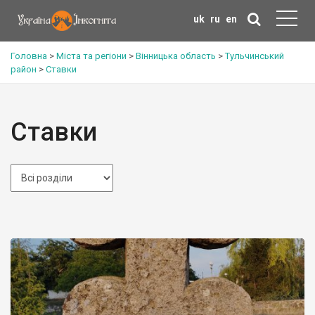
uk
ru
en
Головна
>
Міста та регіони
>
Вінницька область
>
Тульчинський
район
>
Ставки
Ставки