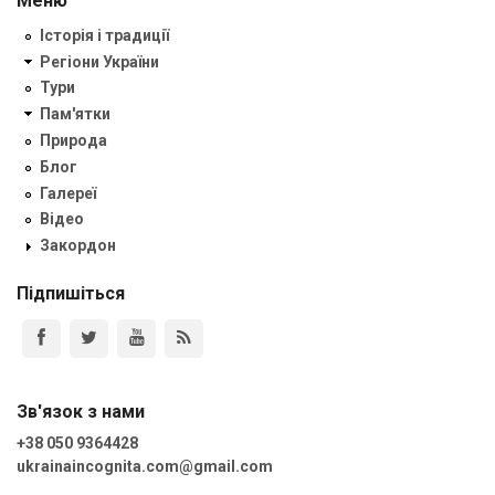
Меню
Історія і традиції
Регіони України
Тури
Пам'ятки
Природа
Блог
Галереї
Відео
Закордон
Підпишіться
Зв'язок з нами
+38 050 9364428
ukrainaincognita.com@gmail.com