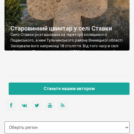
Старовинний цвинтар у селі Ставки
Село Ставки розташоване на території колишнього
Піщанського, а нині Тульчинського району Вінницької області.
Заснували його наприкінці 18 століття. Від того часу в селі
збереглася Покровська церква (1790 р.) та старовинний
цвинтар із хрестами козацького типу. Село заснував
польський магнат М. Ярошинський (1742—1805) в кінці XVIII
століття. Свою першу назву село дістало від сусіднього села
Хрестищі […]
Станьте нашим автором