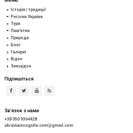
Меню
Історія і традиції
Регіони України
Тури
Пам'ятки
Природа
Блог
Галереї
Відео
Закордон
Підпишіться
Зв'язок з нами
+38 050 9364428
ukrainaincognita.com@gmail.com