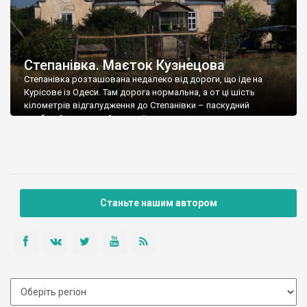
Степанівка. Маєток Кузнецова
Степанівка розташована недалеко від дороги, що іде на
Курісове із Одеси. Там дорога нормальна, а от ці шість
кілометрів відгалудження до Степанівки – паскудний
розбитий шмат, який ми проїхали дурно, адже до маєтку
художника Кузнецова нас наввть не підпустили. Там були
собаки – доги, нам сказали, що будівля належить Академії
наук, там якась типу обсерваторія. […]
Станьте нашим автором