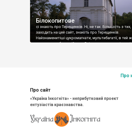
Білокопитове
сі знають про Терещенків. Ні, не так. Більшість з тих,
заходить на цей сайт, знають про Терещенків.
Найзнаменитіші цукромагнати, мультибагатії, в тей ж
меценати та благодійники. Всією величезною імпері
Терещенків треба було ефективно та грамотно упра
Село Білокопитове, а також сусіднє Заруцьке, та На
що зараз є частиною Білокопитове (всі – неподалік 
Про 
Про сайт
«Україна Інкогніта» - неприбутковий проект
ентузіастів краєзнавства.