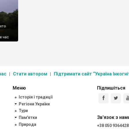
 хто
е час
єю
вляти.
умівка,
від […]
нас
Стати автором
Підтримати сайт “Україна Інкогні
Меню
Підпишіться
Історія і традиції
Регіони України
Тури
Зв'язок з нам
Пам'ятки
Природа
+38 050 9364428