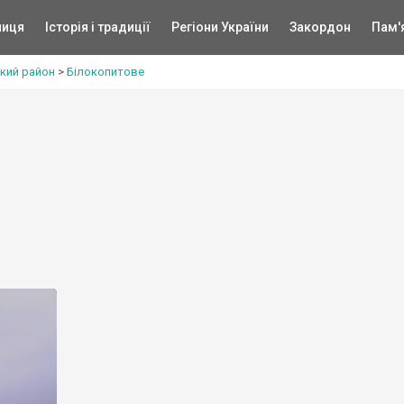
ниця
Історія і традиції
Регіони України
Закордон
Пам'
ький район
>
Білокопитове