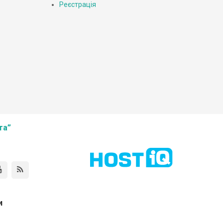
Реєстрація
та”
и