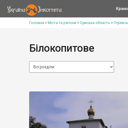
Крам
Головна
>
Міста та регіони
>
Сумська область
>
Глухівс
Білокопитове