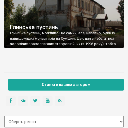
Глинська пустинь
Глинська пустинь, можливо і не самий, але, напевно, один із
найвідоміших монастирів на Сумщині. Це один з небагатьох
чоловічих православних ставропігійних (з 1996 року), тобто
таких, що підпорядковуються безпосередньо патріарху, а не
місцевим ієрархам, монастирів в Україні. Глинська пустинь,
що носить ім’я Різдва Богородиці – досить давній монастир,
знавав як піднесення, так і занепад та […]
Станьте нашим автором