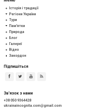
Меню
Історія і традиції
Регіони України
Тури
Пам'ятки
Природа
Блог
Галереї
Відео
Закордон
Підпишіться
Зв'язок з нами
+38 050 9364428
ukrainaincognita.com@gmail.com