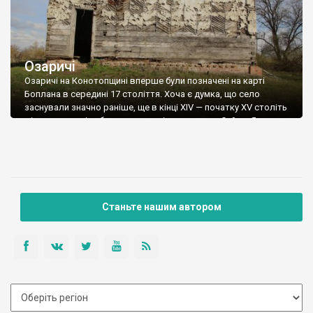
Озаричі
Озаричі на Конотопщині вперше були позначені на карті
Боплана в середині 17 століття. Хоча є думка, що село
заснували значно раніше, ще в кінці XIV — початку XV століть
мірошники, які набудували млинів на рукавах Сейму. Якщо
брати історичні записи, то знайдемо, що 1656 року Богдан
Хмельницький закріпив Озаричі за Крупецьким монастирем.
Але попри це, […]
Станьте нашим автором