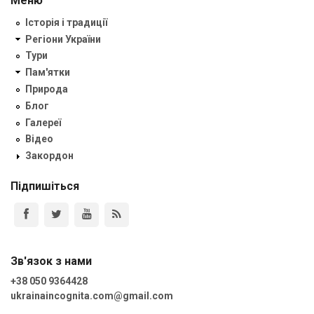
Меню
Історія і традиції
Регіони України
Тури
Пам'ятки
Природа
Блог
Галереї
Відео
Закордон
Підпишіться
Зв'язок з нами
+38 050 9364428
ukrainaincognita.com@gmail.com