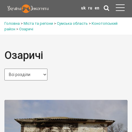
uk
ru
en
Головна
>
Міста та регіони
>
Сумська область
>
Конотопський
район
>
Озаричі
Озаричі