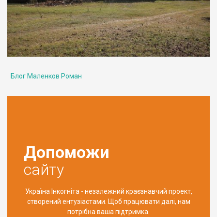
Блог Маленков Роман
Допоможи
сайту
Україна Інкогніта - незалежний краєзнавчий проект,
створений ентузіастами. Щоб працювати далі, нам
потрібна ваша підтримка.