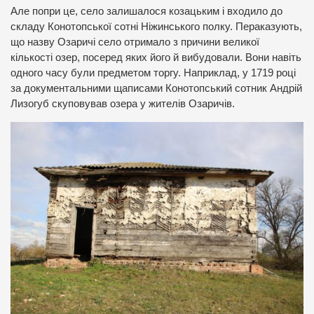
Але попри це, село залишалося козацьким і входило до
складу Конотопської сотні Ніжинського полку. Пераказують,
що назву Озаричі село отримало з причини великої
кількості озер, посеред яких його й вибудовали. Вони навіть
одного часу були предметом торгу. Наприклад, у 1719 році
за документальними щаписами Конотопський сотник Андрій
Лизогуб скуповував озера у жителів Озаричів.