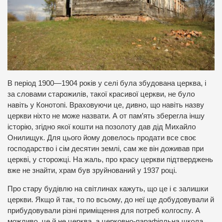
В період 1900—1904 років у селі була збудована церква, і
за словами старожилів, такої красивої церкви, не було
навіть у Конотопі. Враховуючи це, дивно, що навіть назву
церкви ніхто не може назвати. А от пам’ять зберегла іншу
історію, згідно якої кошти на позолоту дав дід Михайло
Онилищук. Для цього йому довелось продати все своє
господарство і сім десятин землі, сам же він доживав при
церкві, у сторожці. На жаль, про красу церкви підтверджень
вже не знайти, храм був зруйнований у 1937 році.
Про стару будівлю на світлинах кажуть, що це і є залишки
церкви. Якщо й так, то по всьому, до неї ще добудовували й
прибудовували різні приміщення для потреб колгоспу. А
можливо, це й не церква, а церковно-парафіяльна школа,