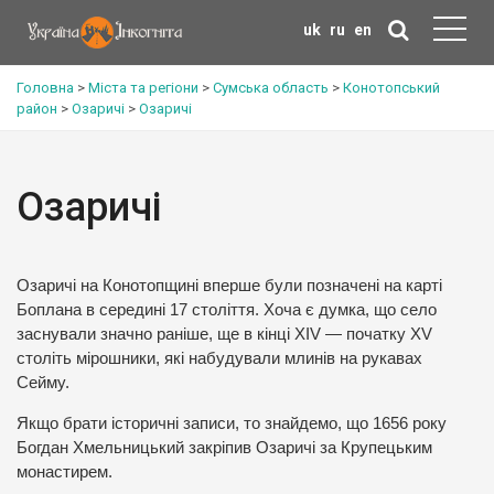
uk
ru
en
Головна
>
Міста та регіони
>
Сумська область
>
Конотопський
район
>
Озаричі
>
Озаричі
Озаричі
Озаричі на Конотопщині вперше були позначені на карті
Боплана в середині 17 століття. Хоча є думка, що село
заснували значно раніше, ще в кінці XIV — початку XV
століть мірошники, які набудували млинів на рукавах
Сейму.
Якщо брати історичні записи, то знайдемо, що 1656 року
Богдан Хмельницький закріпив Озаричі за Крупецьким
монастирем.