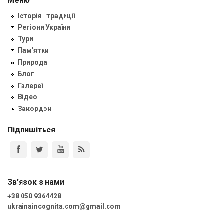
Меню
Історія і традиції
Регіони України
Тури
Пам'ятки
Природа
Блог
Галереї
Відео
Закордон
Підпишіться
Зв'язок з нами
+38 050 9364428
ukrainaincognita.com@gmail.com