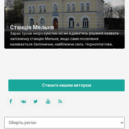
Станція Мельня
Зараз трохи незрозумілим може вдаватись рішення назвати
залізничну станцію Мельня, якщо саме поселення
називається Залізничне, найближче село, Чорноплатове,
знаходиться в 1 км, а село Мельня – далі, в 4 км від станції.
Хоча більше ніж 120 років тому, напевно, все було по-іншому,
та й Мельня було чималим селом, із школою та училищем.
Станція має досить […]
Станьте нашим автором