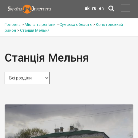
uk
ru
en
Головна
>
Міста та регіони
>
Сумська область
>
Конотопський
район
>
Станція Мельня
Станція Мельня