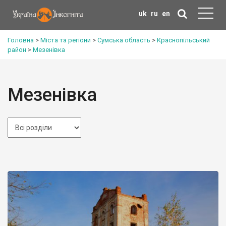
uk
ru
en
Головна
>
Міста та регіони
>
Сумська область
>
Краснопільський
район
>
Мезенівка
Мезенівка