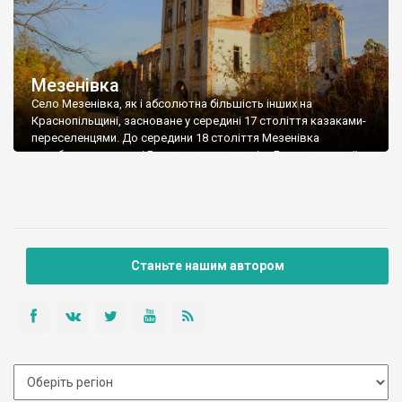
Мезенівка
Село Мезенівка, як і абсолютна більшість інших на
Краснопільщині, засноване у середині 17 століття казаками-
переселенцями. До середини 18 століття Мезенівка
перебувала в складі Вольновського повіту Бєлгородської
губернії, в 1779 році увійшла до Богодухівського комісарства.
Належало село в той час бригадиру Хитрово та вдові
Мезенцевій. У 1861 році Мезенівкою володіла вже Софія
Аполлонівна Єлинська. Перша церква […]
Станьте нашим автором