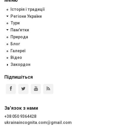
Меню
Історія і традиції
Регіони України
Тури
Пам'ятки
Природа
Блог
Галереї
Відео
Закордон
Підпишіться
Зв'язок з нами
+38 050 9364428
ukrainaincognita.com@gmail.com