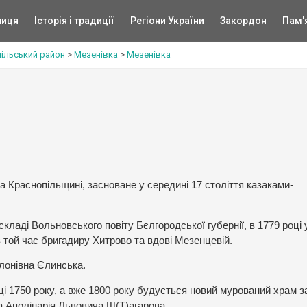
ниця
Історія і традиції
Регіони України
Закордон
Пам'
ільський район
>
Мезенівка
>
Мезенівка
а Краснопільщині, засноване у середині 17 століття казаками-
кладі Вольновського повіту Бєлгородської губернії, в 1779 році
 той час бригадиру Хитрово та вдові Мезенцевій.
лонівна Єлинська.
ці 1750 року, а вже 1800 року будується новий мурований храм 
а Аполінарія Львовича Ш(Т)агарова.