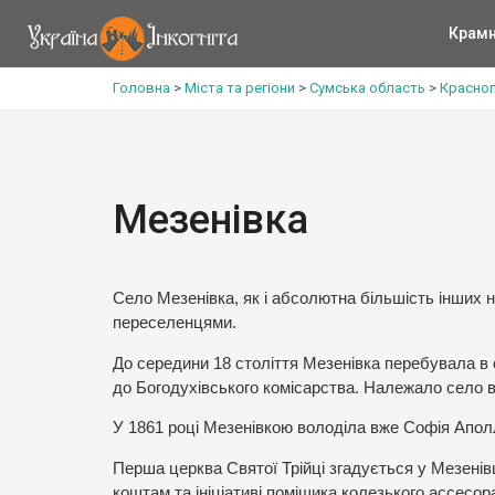
Крам
Головна
>
Міста та регіони
>
Сумська область
>
Красноп
Мезенівка
Село Мезенівка, як і абсолютна більшість інших н
переселенцями.
До середини 18 століття Мезенівка перебувала в с
до Богодухівського комісарства. Належало село в
У 1861 році Мезенівкою володіла вже Софія Апол
Перша церква Святої Трійці згадується у Мезенів
коштам та ініціативі поміщика колезького ассесор