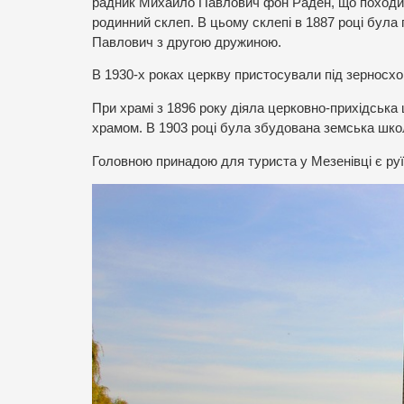
радник Михайло Павлович фон Раден, що походив 
родинний склеп. В цьому склепі в 1887 році була
Павлович з другою дружиною.
В 1930-х роках церкву пристосували під зерносхови
При храмі з 1896 року діяла церковно-прихідська
храмом. В 1903 році була збудована земська шко
Головною принадою для туриста у Мезенівці є руї