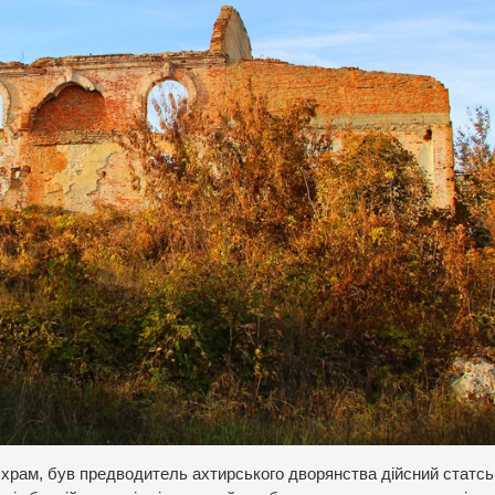
а храм, був предводитель ахтирського дворянства дійсний статс