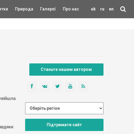
ятки
Природа
Галереї
Про нас
uk
ru
en
Станьте нашим автором
 увійшла
Підтримати сайт
завдяки