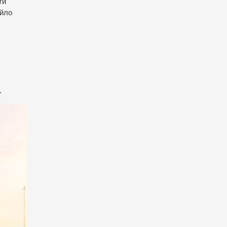
ти
айло
.