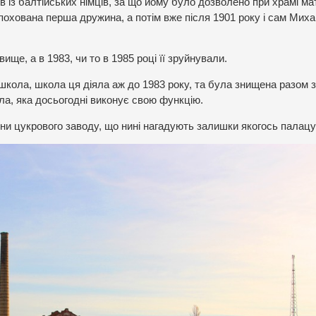
із балтійських німців, за що йому було дозволено при храмі ма
 похована перша дружина, а потім вже після 1901 року і сам Мих
ще, а в 1983, чи то в 1985 році її зруйнували.
 школа, школа ця діяла аж до 1983 року, та була знищена разом з
ла, яка досьогодні виконує свою функцію.
ни цукрового заводу, що нині нагадують залишки якогось палацу