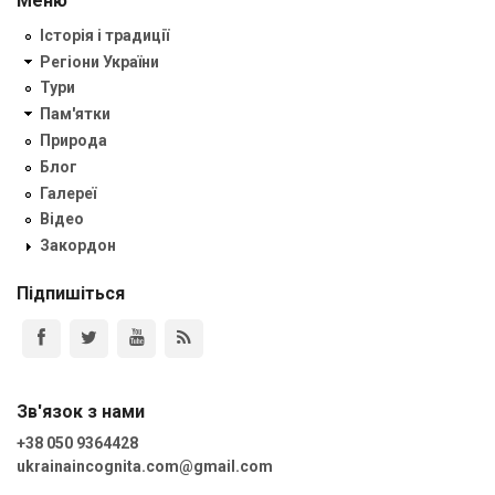
Меню
Історія і традиції
Регіони України
Тури
Пам'ятки
Природа
Блог
Галереї
Відео
Закордон
Підпишіться
Зв'язок з нами
+38 050 9364428
ukrainaincognita.com@gmail.com