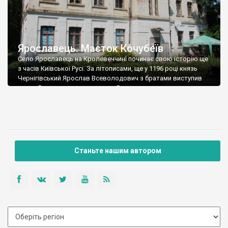
Ярославець. Маєток Кочубеїв
Село Ярославець на Кролевеччині починає свою історію ще
з часів Київської Русі. За літописами, ще у 1196 році князь
Чернігівський Ярослав Всеволодович з братами виступив
проти Володимирського князя Всеволода, при цьому
збудувавши два укріплених городки. Все закінчилось без
кровопролиття, розійшлись миром, Ярослав в честь цього у
одному з городків будує церкву, поселення розростається та
отримує […]
Станьте нашим автором