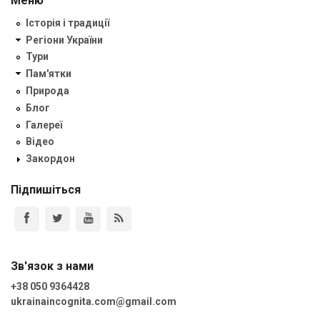
Меню
Історія і традиції
Регіони України
Тури
Пам'ятки
Природа
Блог
Галереї
Відео
Закордон
Підпишіться
Зв'язок з нами
+38 050 9364428
ukrainaincognita.com@gmail.com