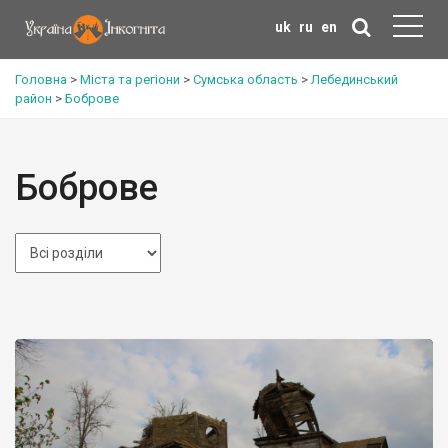
uk
ru
en
Головна
>
Міста та регіони
>
Сумська область
>
Лебединський
район
>
Боброве
Боброве