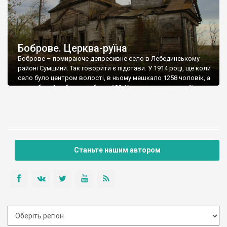
Боброве. Церква-руїна
Боброве – помираюче депресивне село в Лебединському
районі Сумщини. Так говорити є підстави. У 1914 році, ще коли
село було центром волості, в ньому мешкало 1258 чоловік, а
зараз бодай набралось би до 100. Колись, до революції, тут
вирувало життя, були суконна фабрика, селитряний завод,
церква… Заснування села відноситься до середини 17 ст.,
невдовзі після […]
Станьте нашим автором