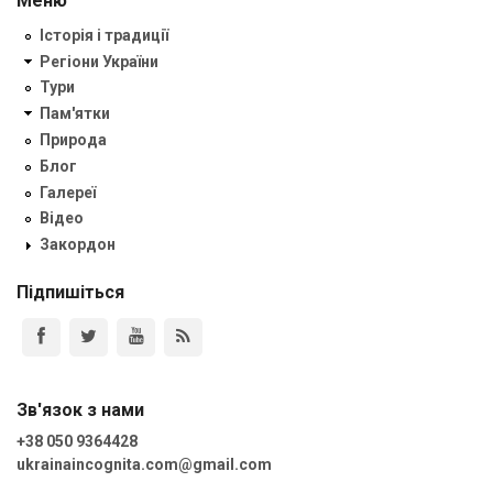
Меню
Історія і традиції
Регіони України
Тури
Пам'ятки
Природа
Блог
Галереї
Відео
Закордон
Підпишіться
Зв'язок з нами
+38 050 9364428
ukrainaincognita.com@gmail.com