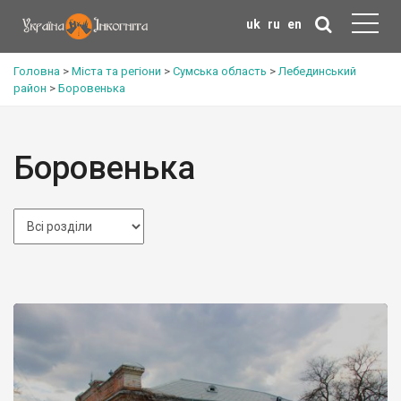
uk
ru
en
Головна
>
Міста та регіони
>
Сумська область
>
Лебединський
район
>
Боровенька
Боровенька