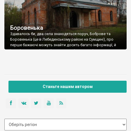
Боровенька
Здавалось би, два села знаходяться поруч, Боброве та
Боровенька (це в Лебединському районі на Сумщині), про
перше бажаючі можуть знайти досить багато інформації, й
історія у нього цікава, і про колишніх власників є що почитати
(ми писали про нього та старовинну Миколаївську церкву), а
про інше спробувати щось знайти майже неможливо. Ну що
маємо, тим […]
Станьте нашим автором