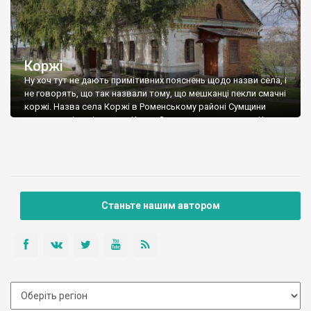
Коржі
Ну хоч тут не дають примітивних пояснень щодо назви села, і
не говорять, що так назвали тому, що мешканці пекли смачні
коржі. Назва села Коржі в Роменському районі Сумщини
походить від прізвиська Корж. Засновник села, козак Корж
разом з синами переселився сюди з Наддніпрянщини. Перші
ж письмові відомості про село Коржі, відносяться до 1712
року. […]
Станьте нашим автором