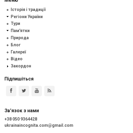
Меню
Історія і традиції
Регіони України
Тури
Пам'ятки
Природа
Блог
Галереї
Відео
Закордон
Підпишіться
Зв'язок з нами
+38 050 9364428
ukrainaincognita.com@gmail.com