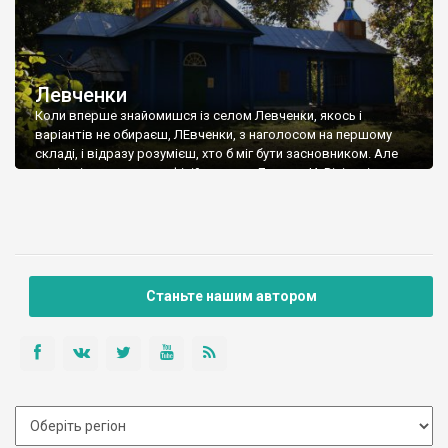
Левченки
Коли вперше знайомишся із селом Левченки, якось і
варіантів не обираєш, ЛЕвченки, з наголосом на першому
складі, і відразу розумієш, хто б міг бути засновником. Але
потім дізнаєшся, що офіційна назва ЛевченкИ. Вікіпедія пише,
що Троїцька церква в селі була збудована в 17 ст. Проте
більше довіряємо такому джерелу, де вказано 1768 рік.
Дійсно, й […]
Станьте нашим автором