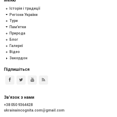
Меню
Історія і традиції
Регіони України
Тури
Пам'ятки
Природа
Блог
Галереї
Відео
Закордон
Підпишіться
Зв'язок з нами
+38 050 9364428
ukrainaincognita.com@gmail.com