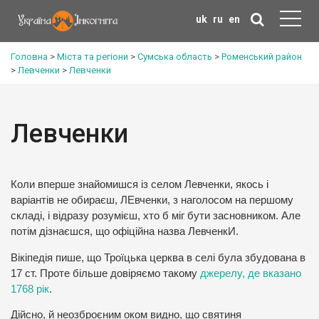
uk
ru
en
Головна
>
Міста та регіони
>
Сумська область
>
Роменський район
>
Левченки
>
Левченки
Левченки
Коли вперше знайомишся із селом Левченки, якось і
варіантів не обираєш, ЛЕвченки, з наголосом на першому
складі, і відразу розумієш, хто б міг бути засновником. Але
потім дізнаєшся, що офіційна назва ЛевченкИ.
Вікіпедія пише, що Троїцька церква в селі була збудована в
17 ст. Проте більше довіряємо такому
джерелу, де вказано
1768 рік
.
Дійсно, й неозброєним оком видно, що святиня