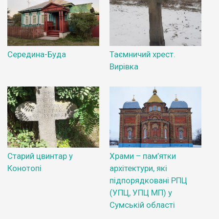
Середина-Буда
Таємничий хрест.
Вирівка
Старий цвинтар у
Храми – пам’ятки
Конотопі
архітектури, які
підпорядковані РПЦ
(УПЦ, УПЦ МП) у
Сумській області