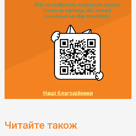
Збір на оцифровку козацьких церков
(тисни на картинці, або скануй
посилання на збір monobank):
Наші благодійники
Читайте також