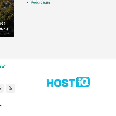
Реєстрація
1629
ися з
 осіли
ення
 потім
за
та”
и