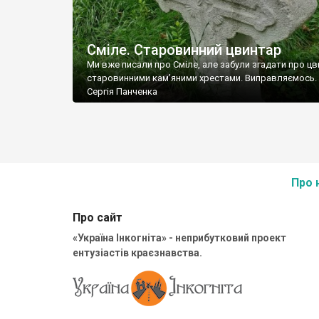
Сміле. Старовинний цвинтар
Ми вже писали про Сміле, але забули згадати про цв
старовинними кам’яними хрестами. Виправляємось.
Сергія Панченка
Про 
Про сайт
«Україна Інкогніта» - неприбутковий проект
ентузіастів краєзнавства.