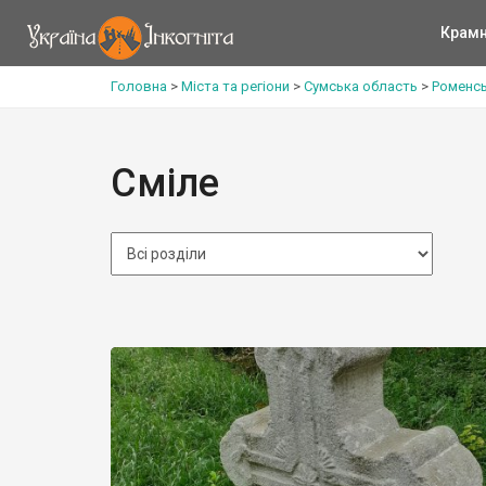
Крам
Головна
>
Міста та регіони
>
Сумська область
>
Роменсь
Сміле