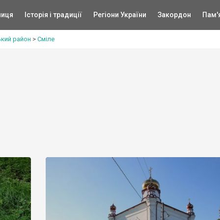
ниця
Історія і традиції
Регіони України
Закордон
Пам'
кий район
>
Сміле