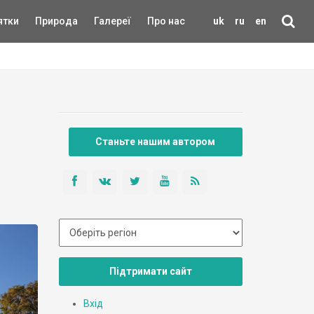
ятки
Природа
Галереї
Про нас
uk
ru
en
Станьте нашим автором
Підтримати сайт
Вхід