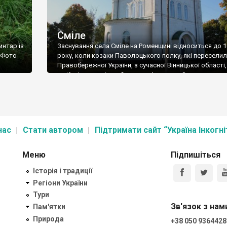
Сміле
интар із
Заснування села Сміле на Роменщині відноситься до 
 Фото
року, коли козаки Паволоцького полку, які переселил
Правобережної України, з сучасної Вінницької області,
в цій місцевості та збудували фортецю. Згодом посел
стало сотенним містечком спочатку Миргородського,
Лубенського полку. Історію села Сміле досліджував
місцевий уродженець Феодосій Іванович Сахно, який 
результатами 25-річної праці, обробки тисяч […]
нас
Стати автором
Підтримати сайт “Україна Інкогні
Меню
Підпишіться
Історія і традиції
Регіони України
Тури
Зв'язок з нам
Пам'ятки
Природа
+38 050 9364428