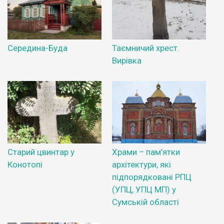
Середина-Буда
Таємничий хрест.
Вирівка
Старий цвинтар у
Храми – пам’ятки
Конотопі
архітектури, які
підпорядковані РПЦ
(УПЦ, УПЦ МП) у
Сумській області