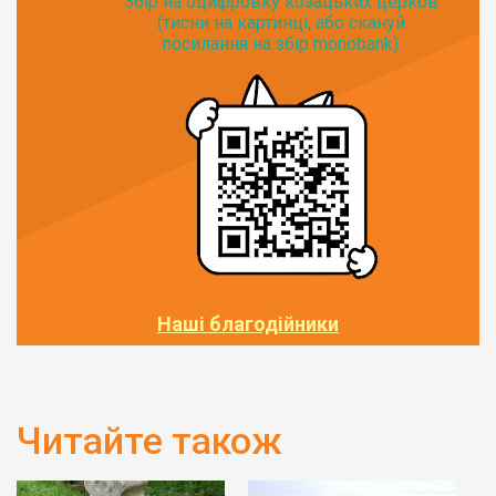
Збір на оцифровку козацьких церков
(тисни на картинці, або скануй
посилання на збір monobank):
Наші благодійники
Читайте також