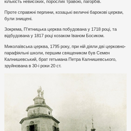
кількість невисоких, порослих травою, пагорбів.
Проте справжні перлини, козацькі величні барокові церкви,
були знищені.
Зокрема, П’ятницька церква побудована у 1718 році, та
відбудована у 1817 році козаком Іваном Босиком.
Миколаївська церква, 1795 року, при ній діяли дві церковно-
парафіяльні школи, першим священиком був Семен
Калнишевський, брат гетьмана Петра Калнишевського,
зруйнована в 30-і роки 20 ст.