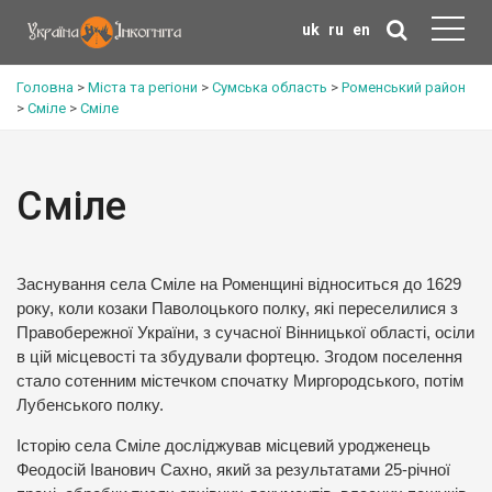
uk
ru
en
Головна
>
Міста та регіони
>
Сумська область
>
Роменський район
>
Сміле
>
Сміле
Сміле
Заснування села Сміле на Роменщині відноситься до 1629
року, коли козаки Паволоцького полку, які переселилися з
Правобережної України, з сучасної Вінницької області, осіли
в цій місцевості та збудували фортецю. Згодом поселення
стало сотенним містечком спочатку Миргородського, потім
Лубенського полку.
Історію села Сміле досліджував місцевий уродженець
Феодосій Іванович Сахно, який за результатами 25-річної