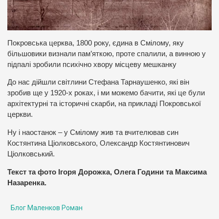
Покровська церква, 1800 року, єдина в Смілому, яку
більшовики визнали пам’яткою, проте спалили, а винною у
підпалі зробили психічно хвору місцеву мешканку
До нас дійшли світлини Стефана Тарнаушенко, які він
зробив ще у 1920-х роках, і ми можемо бачити, які це були
архітектурні та історичні скарби, на прикладі Покровської
церкви.
Ну і наостанок – у Смілому жив та вчителював син
Костянтина Ціолковського, Олександр Костянтинович
Ціолковський.
Текст та фото Ігоря Дорожка, Олега Години та Максима
Назаренка.
Блог Маленков Роман