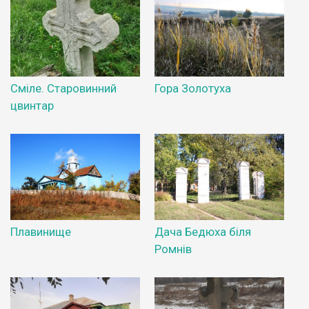
Сміле. Старовинний
Гора Золотуха
цвинтар
Плавинище
Дача Бедюха біля
Ромнів