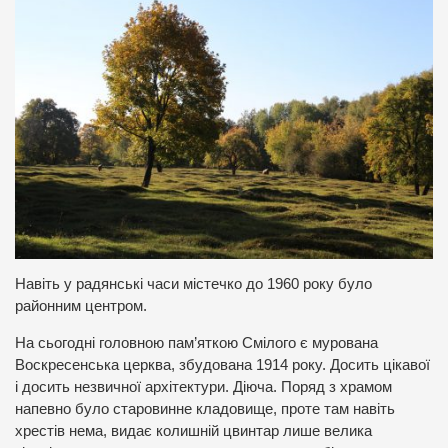
Навіть у радянські часи містечко до 1960 року було
районним центром.
На сьогодні головною пам’яткою Смілого є мурована
Воскресенська церква, збудована 1914 року. Досить цікавої
і досить незвичної архітектури. Діюча. Поряд з храмом
напевно було старовинне кладовище, проте там навіть
хрестів нема, видає колишній цвинтар лише велика