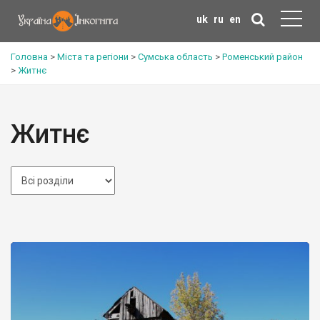
uk
ru
en
Головна
>
Міста та регіони
>
Сумська область
>
Роменський район
>
Житнє
Житнє