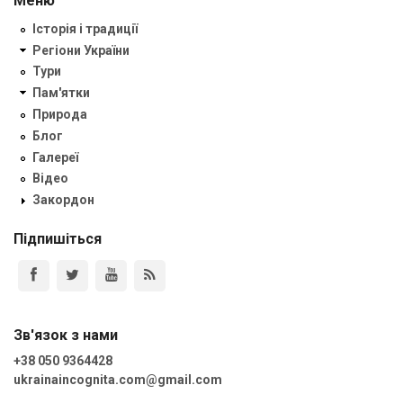
Меню
Історія і традиції
Регіони України
Тури
Пам'ятки
Природа
Блог
Галереї
Відео
Закордон
Підпишіться
Зв'язок з нами
+38 050 9364428
ukrainaincognita.com@gmail.com