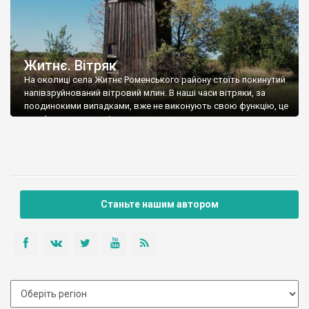
Житнє. Вітряк
На околиці села Житнє Роменського району стоїть покинутий
напівзруйнований вітровий млин. В наші часи вітряки, за
поодинокими випадками, вже не виконують свою функцію, це
артефакти, що скоріше є нагадуванням про минувшину, коли
саме млини були основним засобом виробництва борошна.
Іноді їх переносять у скансени, іноді переоблаштовують в
музеї на місці. Але таких, кому пощастить, мало. […]
Станьте нашим автором