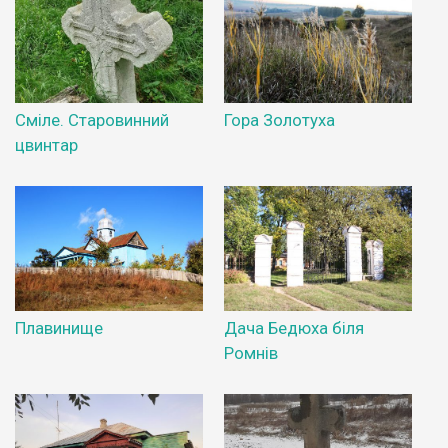
Сміле. Старовинний
Гора Золотуха
цвинтар
Плавинище
Дача Бедюха біля
Ромнів