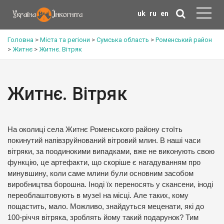
uk
ru
en
Головна
>
Міста та регіони
>
Сумська область
>
Роменський район
>
Житнє
>
Житнє. Вітряк
Житнє. Вітряк
На околиці села Житнє Роменського району стоїть
покинутий напівзруйнований вітровий млин. В наші часи
вітряки, за поодинокими випадками, вже не виконують свою
функцію, це артефакти, що скоріше є нагадуванням про
минувшину, коли саме млини були основним засобом
виробництва борошна. Іноді їх переносять у скансени, іноді
переоблаштовують в музеї на місці. Але таких, кому
пощастить, мало. Можливо, знайдуться меценати, які до
100-річчя вітряка, зроблять йому такий подарунок? Тим