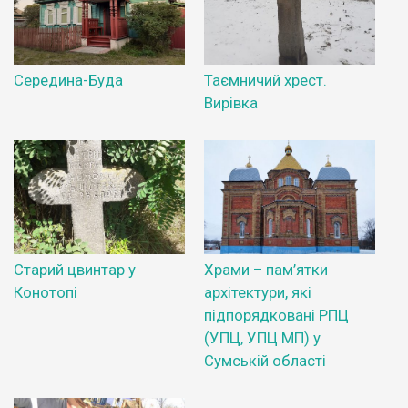
Середина-Буда
Таємничий хрест.
Вирівка
Старий цвинтар у
Храми – пам’ятки
Конотопі
архітектури, які
підпорядковані РПЦ
(УПЦ, УПЦ МП) у
Сумській області