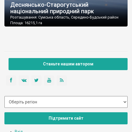
Деснянсько-Старогутський
національний природний парк
Розташування: Сумська область, Середино-Будський район
Площа: 16215,1 га
Підпорядкування: Міністерство охорони навколишнього
природного середовища України
Поштова адреса: 41000, Сумська обл., м. Середина-Буда, вул.
Новгород-Сіверська, 62
Тел./факс: (05451) 9-14-49
E-mail: nppds@unet.net.ua
Станьте нашим автором
Підтримати сайт
Вхід