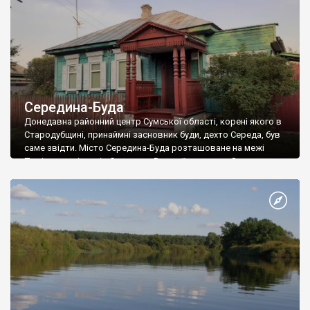
Середина-Буда
Донедавна районний центр Сумської області, корені якого в
Стародубщині, принаймні засновник буди, дехто Середа, був
саме звідти. Місто Середина-Буда розташоване на межі
Полісся та відрогів Середньо-Руської височини. Засноване як
типове для Стародубщини місце лісових промислів та
торгівлі. Місцевість навколо з XVII століття розвивалася за
рахунок випалювання вугілля, видобутку болотної руди,
виварювання поташу, а також винокуріння. […]