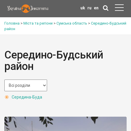
uk
ru
en
Головна
>
Міста та регіони
>
Сумська область
>
Середино-Будський
район
Середино-Будський
район
Середина-Буда