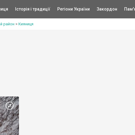
ниця
Історія і традиції
Регіони України
Закордон
Пам'
й район
>
Кияниця