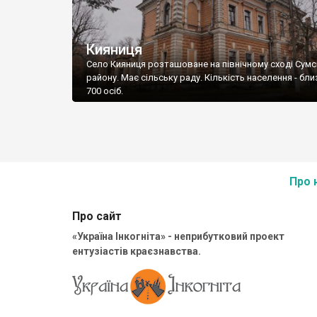
Кияниця
Село Кияниця розташоване на північному сході Сум
району. Має сільську раду. Кількість населення - бл
700 осіб.
Про 
Про сайт
«Україна Інкогніта» - неприбутковий проект
ентузіастів краєзнавства.