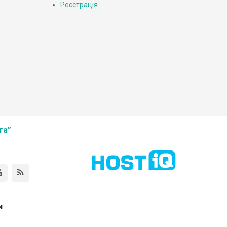
Реєстрація
та”
и